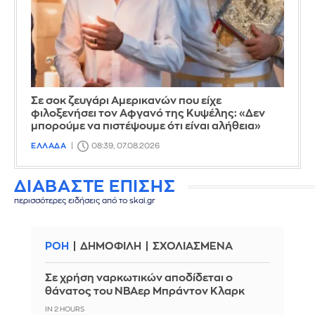
Σε σοκ ζευγάρι Αμερικανών που είχε
φιλοξενήσει τον Αφγανό της Κυψέλης: «Δεν
μπορούμε να πιστέψουμε ότι είναι αλήθεια»
ΕΛΛΑΔΑ
08:39, 07.08.2026
ΔΙΑΒΑΣΤΕ ΕΠΙΣΗΣ
περισσότερες ειδήσεις από το skai.gr
ΡΟΗ
ΔΗΜΟΦΙΛΗ
ΣΧΟΛΙΑΣΜΕΝΑ
Σε χρήση ναρκωτικών αποδίδεται ο
θάνατος του ΝΒΑερ Μπράντον Κλαρκ
IN 2 HOURS