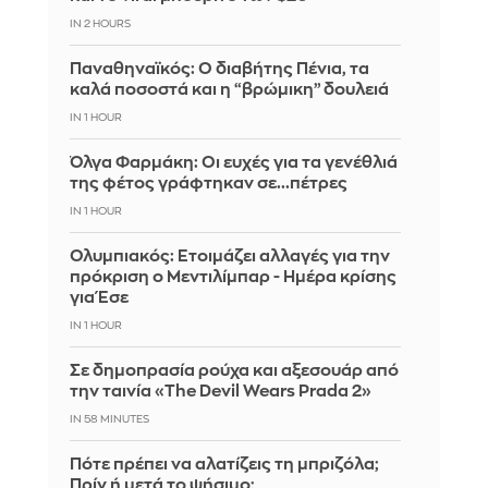
IN 2 HOURS
Παναθηναϊκός: Ο διαβήτης Πένια, τα
καλά ποσοστά και η “βρώμικη” δουλειά
IN 1 HOUR
Όλγα Φαρμάκη: Οι ευχές για τα γενέθλιά
της φέτος γράφτηκαν σε...πέτρες
IN 1 HOUR
Ολυμπιακός: Ετοιμάζει αλλαγές για την
πρόκριση ο Μεντιλίμπαρ - Ημέρα κρίσης
για Έσε
IN 1 HOUR
Σε δημοπρασία ρούχα και αξεσουάρ από
την ταινία «The Devil Wears Prada 2»
IN 58 MINUTES
Πότε πρέπει να αλατίζεις τη μπριζόλα;
Πρίν ή μετά το ψήσιμο;