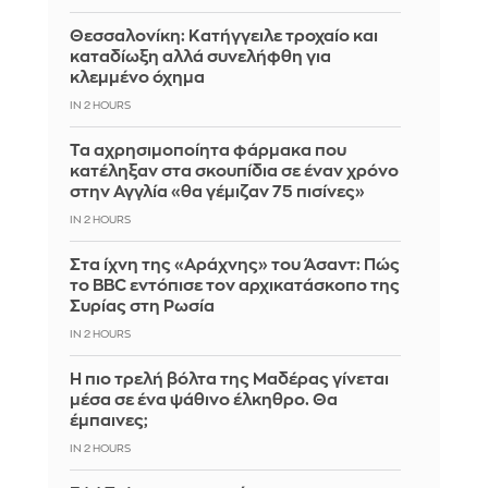
Θεσσαλονίκη: Κατήγγειλε τροχαίο και
καταδίωξη αλλά συνελήφθη για
κλεμμένο όχημα
IN 2 HOURS
Τα αχρησιμοποίητα φάρμακα που
κατέληξαν στα σκουπίδια σε έναν χρόνο
στην Αγγλία «θα γέμιζαν 75 πισίνες»
IN 2 HOURS
Στα ίχνη της «Αράχνης» του Άσαντ: Πώς
το BBC εντόπισε τον αρχικατάσκοπο της
Συρίας στη Ρωσία
IN 2 HOURS
Η πιο τρελή βόλτα της Μαδέρας γίνεται
μέσα σε ένα ψάθινο έλκηθρο. Θα
έμπαινες;
IN 2 HOURS