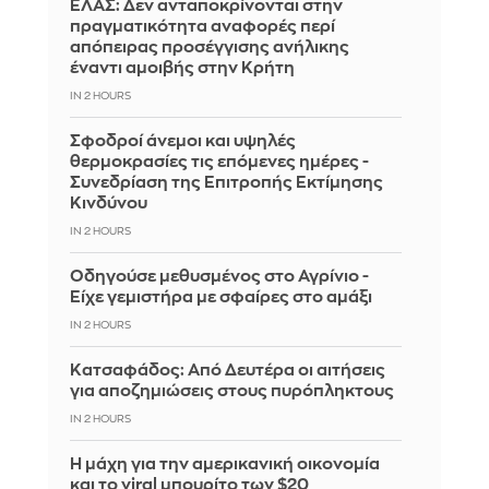
ΕΛΑΣ: Δεν ανταποκρίνονται στην
πραγματικότητα αναφορές περί
απόπειρας προσέγγισης ανήλικης
έναντι αμοιβής στην Κρήτη
IN 2 HOURS
Σφοδροί άνεμοι και υψηλές
θερμοκρασίες τις επόμενες ημέρες -
Συνεδρίαση της Επιτροπής Εκτίμησης
Κινδύνου
IN 2 HOURS
Οδηγούσε μεθυσμένος στο Αγρίνιο -
Είχε γεμιστήρα με σφαίρες στο αμάξι
IN 2 HOURS
Κατσαφάδος: Από Δευτέρα οι αιτήσεις
για αποζημιώσεις στους πυρόπληκτους
IN 2 HOURS
Η μάχη για την αμερικανική οικονομία
και το viral μπουρίτο των $20