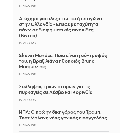
IN 2 HOURS
Ατύχημα για αλεξιπτωτιστή σε αγώνα
στην Ολλανδία - Έπεσε με ταχύτητα
πάνω σε διαφημιστικές πινακίδες
(Βίντεο)
IN 2 HOURS
Shawn Mendes: Ποια είναι η σύντροφός
του, η Βραζιλιάνα ηθοποιός Bruna
Marquezine;
IN 2 HOURS
Συλλήψεις τριών ατόμων για τις
πυρκαγιές σε Λέσβο και Κορινθία
IN 2 HOURS
ΗΠΑ: Ο πρώην δικηγόρος του Τραμπ,
Τοντ Μπλανς νέος γενικός εισαγγελέας
IN 2 HOURS