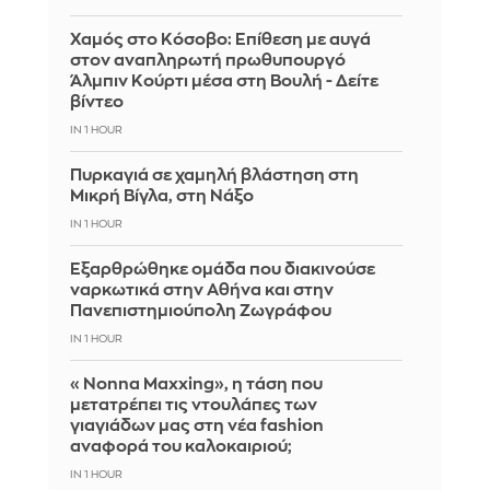
Χαμός στο Κόσοβο: Επίθεση με αυγά
στον αναπληρωτή πρωθυπουργό
Άλμπιν Κούρτι μέσα στη Βουλή - Δείτε
βίντεο
IN 1 HOUR
Πυρκαγιά σε χαμηλή βλάστηση στη
Μικρή Βίγλα, στη Νάξο
IN 1 HOUR
Εξαρθρώθηκε ομάδα που διακινούσε
ναρκωτικά στην Αθήνα και στην
Πανεπιστημιούπολη Ζωγράφου
IN 1 HOUR
«Nonna Maxxing», η τάση που
μετατρέπει τις ντουλάπες των
γιαγιάδων μας στη νέα fashion
αναφορά του καλοκαιριού;
IN 1 HOUR