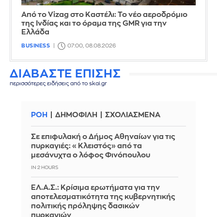
Από το Vizag στο Καστέλι: Το νέο αεροδρόμιο
της Ινδίας και το όραμα της GMR για την
Ελλάδα
BUSINESS
07:00, 08.08.2026
ΔΙΑΒΑΣΤΕ ΕΠΙΣΗΣ
περισσότερες ειδήσεις από το skai.gr
ΡΟΗ
ΔΗΜΟΦΙΛΗ
ΣΧΟΛΙΑΣΜΕΝΑ
Σε επιφυλακή ο Δήμος Αθηναίων για τις
πυρκαγιές: «Κλειστός» από τα
μεσάνυχτα ο λόφος Φινόπουλου
IN 2 HOURS
ΕΛ.Α.Σ.: Κρίσιμα ερωτήματα για την
αποτελεσματικότητα της κυβερνητικής
πολιτικής πρόληψης δασικών
πυρκαγιών