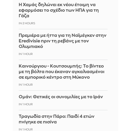
Η Χαμάς δηλώνει εκ νέου έτοιμη να
εφαρμόσει το σχέδιο των ΗΠΑ για τη
Γάζα
IN 2 HOURS
Πρεμιέρα με ήττα για τη Ναϊμέγκεν στην
Eredivisie πριν τη ρεβάνς με τον
Ολυμπιακό
IN 1 HOUR
Καινούργιου - Κουτσουμπής: Το βίντεο
με τη βόλτα που έκαναν αγκαλιασμένοι
σε εμπορικό κέντρο στη Μύκονο
IN 1 HOUR
Ομάν: Θετικές οι συνομιλίες με το Ιράν
IN 1 HOUR
Τραγωδία στην Πάρο: Παιδί 4 ετών
πνίγηκε σε πισίνα
IN 1 HOUR