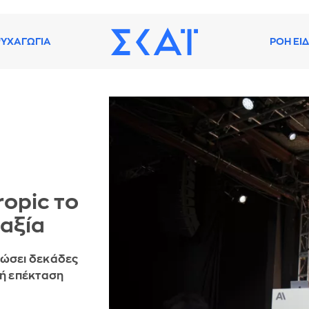
ΥΧΑΓΩΓΙΑ
ΡΟΗ ΕΙ
opic το
 αξία
ρώσει δεκάδες
κή επέκταση