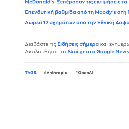
McDonald’s: Ξεπέρασαν τις εκτιμήσεις τα 
Επενδυτική βαθμίδα από τη Moody’s στη
Δωρεά 12 οχημάτων από την Εθνική Ασφα
Διαβάστε τις
Ειδήσεις σήμερα
και ενημερω
Ακολουθήστε το
Skai.gr στο Google New
TAGS:
Anthropic
OpenAI