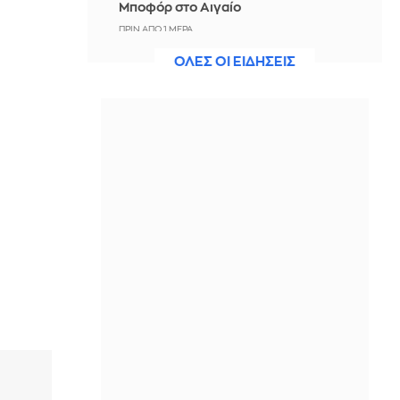
Μποφόρ στο Αιγαίο
ΠΡΙΝ ΑΠΌ 1 ΜΈΡΑ
ΟΛΕΣ ΟΙ ΕΙΔΗΣΕΙΣ
Εορτολόγιο: Ποιοι γιορτάζουν
σήμερα, 7 Αυγούστου
ΠΡΙΝ ΑΠΌ 1 ΜΈΡΑ
Μπορείς να γυμνάσεις όλο το σώμα
σου με μια πετσέτα θαλάσσης; Κι
όμως, ναι!
ΠΡΙΝ ΑΠΌ 1 ΜΈΡΑ
Οριοθετήθηκε η φωτιά που ξέσπασε
σε εγκαταλελειμμένο κτίριο στο
Μοσχάτο - Ενδελεχής έρευνα στο
εσωτερικό του
ΠΡΙΝ ΑΠΌ 1 ΜΈΡΑ
Έξι στους 10 συνταξιούχους
λαμβάνουν σύνταξη κάτω από
1.000€ - Ούτε 800€ η μέση σύνταξη
ασφαλισμένων του ιδιωτικού τομέα