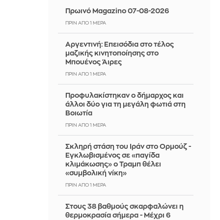
Πρωινό Magazino 07-08-2026
ΠΡΙΝ ΑΠΌ 1 ΜΈΡΑ
Αργεντινή: Επεισόδια στο τέλος
μαζικής κινητοποίησης στο
Μπουένος Άιρες
ΠΡΙΝ ΑΠΌ 1 ΜΈΡΑ
Προφυλακίστηκαν ο δήμαρχος και
άλλοι δύο για τη μεγάλη φωτιά στη
Βοιωτία
ΠΡΙΝ ΑΠΌ 1 ΜΈΡΑ
Σκληρή στάση του Ιράν στο Ορμούζ -
Εγκλωβισμένος σε «παγίδα
κλιμάκωσης» ο Τραμπ θέλει
«συμβολική νίκη»
ΠΡΙΝ ΑΠΌ 1 ΜΈΡΑ
Στους 38 βαθμούς σκαρφαλώνει η
θερμοκρασία σήμερα - Μέχρι 6