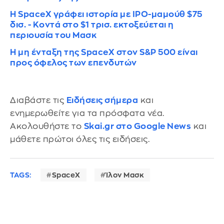
Η SpaceX γράφει ιστορία με IPO-μαμούθ $75
δισ. - Κοντά στο $1 τρισ. εκτοξεύεται η
περιουσία του Μασκ
Η μη ένταξη της SpaceX στον S&P 500 είναι
προς όφελος των επενδυτών
Διαβάστε τις
Ειδήσεις σήμερα
και
ενημερωθείτε για τα πρόσφατα νέα.
Ακολουθήστε το
Skai.gr στο Google News
και
μάθετε πρώτοι όλες τις ειδήσεις.
TAGS:
SpaceX
Ίλον Μασκ