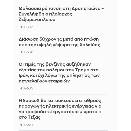
Θαλάσσια ρύπανση στη Δραπετσώνα –
Συνελήφθη ο πλοίαρχος
δεξαμενόπλοιου
IN 1 HOUR
Διάσωση 30χρονης μετά από πτώση
από την υψηλή γέφυρα της Χαλκίδας
IN 1 HOUR
Οι τιμές της βενζίνης αυξήθηκαν
εξαιτίας του πολέμου του Τραμπ στο
Ιράν, και όχι λόγω της απληστίας των
πετρελαϊκών εταιρειών
IN 1 HOUR
Η SpaceX θα κατασκευάσει σταθμούς
παραγωγής ηλεκτρικής ενέργειας για
να τροφοδοτεί εργοστάσιο μικροτσίπ
στο Τέξας
IN 1 HOUR