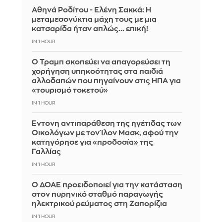
Αθηνά Ροδίτου - Ελένη Σακκά: Η
μεταμεσονύκτια μάχη τους με μια
κατσαρίδα ήταν απλώς... επική!
IN 1 HOUR
Ο Τραμπ σκοπεύει να απαγορεύσει τη
χορήγηση υπηκοότητας στα παιδιά
αλλοδαπών που πηγαίνουν στις ΗΠΑ για
«τουρισμό τοκετού»
IN 1 HOUR
Έντονη αντιπαράθεση της ηγέτιδας των
Οικολόγων με τον Ίλον Μασκ, αφού την
κατηγόρησε για «προδοσία» της
Γαλλίας
IN 1 HOUR
Ο ΔΟΑΕ προειδοποιεί για την κατάσταση
στον πυρηνικό σταθμό παραγωγής
ηλεκτρικού ρεύματος στη Ζαπορίζια
IN 1 HOUR