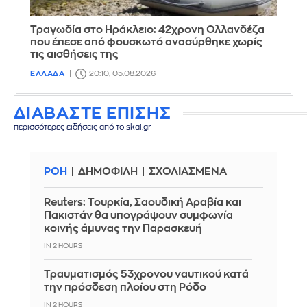
Τραγωδία στο Ηράκλειο: 42χρονη Ολλανδέζα
που έπεσε από φουσκωτό ανασύρθηκε χωρίς
τις αισθήσεις της
ΕΛΛΑΔΑ
20:10, 05.08.2026
ΔΙΑΒΑΣΤΕ ΕΠΙΣΗΣ
περισσότερες ειδήσεις από το skai.gr
ΡΟΗ
ΔΗΜΟΦΙΛΗ
ΣΧΟΛΙΑΣΜΕΝΑ
Reuters: Τουρκία, Σαουδική Αραβία και
Πακιστάν θα υπογράψουν συμφωνία
κοινής άμυνας την Παρασκευή
IN 2 HOURS
Τραυματισμός 53χρονου ναυτικού κατά
την πρόσδεση πλοίου στη Ρόδο
IN 2 HOURS