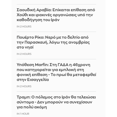
Σαουδική Αραβία: Επίκειται επίθεση από
Χούθι και ιρακινές οργανώσεις υπό την
καθοδήγηση του Ιράν
IN 2 HOURS
Πουέρτο Ρίκο: Νερό με το δελτίο από
την Παρασκευή, λόγω της ανομβρίας
στο νησί
IN 2 HOURS
Υπόθεση Marfin: Στη ΓΑΔΑ η 46χρονη
που κατηγορείται για εμπλοκή στη
φονική επίθεση - Το πρωί θα μεταφερθεί
στην Εισαγγελία
IN 2 HOURS
Τραμπ: Ο πόλεμος στο Ιράν θα τελειώσει
σύντομα - Δεν μπορούν να συνεχίσουν
για πολύ ακόμη
IN 1 HOUR