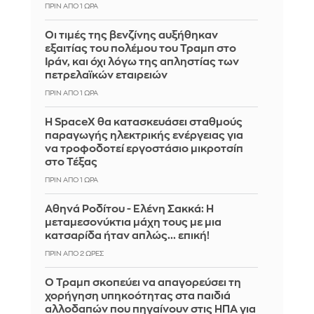
ΠΡΙΝ ΑΠΌ 1 ΏΡΑ
Οι τιμές της βενζίνης αυξήθηκαν
εξαιτίας του πολέμου του Τραμπ στο
Ιράν, και όχι λόγω της απληστίας των
πετρελαϊκών εταιρειών
ΠΡΙΝ ΑΠΌ 1 ΏΡΑ
Η SpaceX θα κατασκευάσει σταθμούς
παραγωγής ηλεκτρικής ενέργειας για
να τροφοδοτεί εργοστάσιο μικροτσίπ
στο Τέξας
ΠΡΙΝ ΑΠΌ 1 ΏΡΑ
Αθηνά Ροδίτου - Ελένη Σακκά: Η
μεταμεσονύκτια μάχη τους με μια
κατσαρίδα ήταν απλώς... επική!
ΠΡΙΝ ΑΠΌ 2 ΏΡΕΣ
Ο Τραμπ σκοπεύει να απαγορεύσει τη
χορήγηση υπηκοότητας στα παιδιά
αλλοδαπών που πηγαίνουν στις ΗΠΑ για