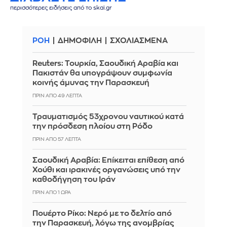
περισσότερες ειδήσεις από το skai.gr
ΡΟΗ
ΔΗΜΟΦΙΛΗ
ΣΧΟΛΙΑΣΜΕΝΑ
Reuters: Τουρκία, Σαουδική Αραβία και
Πακιστάν θα υπογράψουν συμφωνία
κοινής άμυνας την Παρασκευή
ΠΡΙΝ ΑΠΌ 49 ΛΕΠΤΆ
Τραυματισμός 53χρονου ναυτικού κατά
την πρόσδεση πλοίου στη Ρόδο
ΠΡΙΝ ΑΠΌ 57 ΛΕΠΤΆ
Σαουδική Αραβία: Επίκειται επίθεση από
Χούθι και ιρακινές οργανώσεις υπό την
καθοδήγηση του Ιράν
ΠΡΙΝ ΑΠΌ 1 ΏΡΑ
Πουέρτο Ρίκο: Νερό με το δελτίο από
την Παρασκευή, λόγω της ανομβρίας