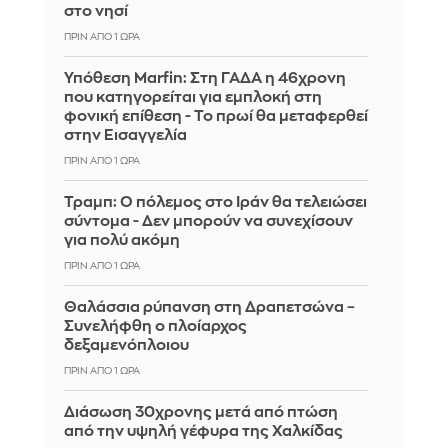
στο νησί
ΠΡΙΝ ΑΠΌ 1 ΏΡΑ
Υπόθεση Marfin: Στη ΓΑΔΑ η 46χρονη
που κατηγορείται για εμπλοκή στη
φονική επίθεση - Το πρωί θα μεταφερθεί
στην Εισαγγελία
ΠΡΙΝ ΑΠΌ 1 ΏΡΑ
Τραμπ: Ο πόλεμος στο Ιράν θα τελειώσει
σύντομα - Δεν μπορούν να συνεχίσουν
για πολύ ακόμη
ΠΡΙΝ ΑΠΌ 1 ΏΡΑ
Θαλάσσια ρύπανση στη Δραπετσώνα –
Συνελήφθη ο πλοίαρχος
δεξαμενόπλοιου
ΠΡΙΝ ΑΠΌ 1 ΏΡΑ
Διάσωση 30χρονης μετά από πτώση
από την υψηλή γέφυρα της Χαλκίδας