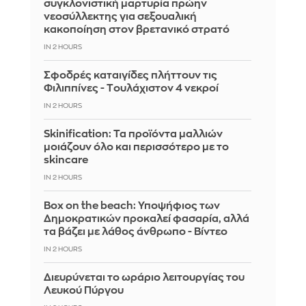
συγκλονιστική μαρτυρία πρώην
νεοσύλλεκτης για σεξουαλική
κακοποίηση στον βρετανικό στρατό
IN 2 HOURS
Σφοδρές καταιγίδες πλήττουν τις
Φιλιππίνες - Tουλάχιστον 4 νεκροί
IN 2 HOURS
Skinification: Τα προϊόντα μαλλιών
μοιάζουν όλο και περισσότερο με το
skincare
IN 2 HOURS
Box on the beach: Υποψήφιος των
Δημοκρατικών προκαλεί φασαρία, αλλά
τα βάζει με λάθος άνθρωπο - Βίντεο
IN 2 HOURS
Διευρύνεται το ωράριο λειτουργίας του
Λευκού Πύργου