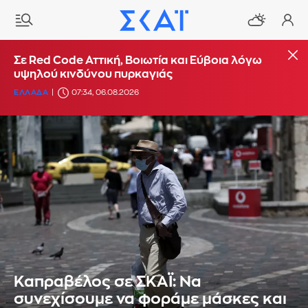
Σε Red Code Αττική, Βοιωτία και Εύβοια λόγω
υψηλού κινδύνου πυρκαγιάς
ΕΛΛΑΔΑ
07:34, 06.08.2026
Καπραβέλος σε ΣΚΑΪ: Να
συνεχίσουμε να φοράμε μάσκες και