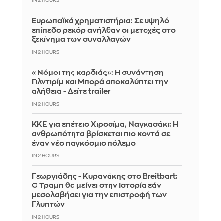
IN 2 HOURS
Ευρωπαϊκά χρηματιστήρια: Σε υψηλό
επίπεδο ρεκόρ ανήλθαν οι μετοχές στο
ξεκίνημα των συναλλαγών
IN 2 HOURS
«Νόμοι της καρδιάς»: Η συνάντηση
Γιλντιρίμ και Μπορά αποκαλύπτει την
αλήθεια - Δείτε trailer
IN 2 HOURS
ΚΚΕ για επέτειο Χιροσίμα, Ναγκασάκι: Η
ανθρωπότητα βρίσκεται πιο κοντά σε
έναν νέο παγκόσμιο πόλεμο
IN 2 HOURS
Γεωργιάδης - Κυρανάκης στο Breitbart:
Ο Τραμπ θα μείνει στην Ιστορία εάν
μεσολαβήσει για την επιστροφή των
Γλυπτών
IN 2 HOURS