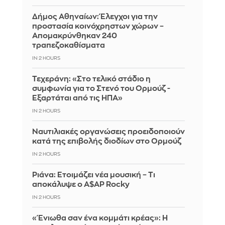
Δήμος Αθηναίων: Έλεγχοι για την
προστασία κοινόχρηστων χώρων –
Απομακρύνθηκαν 240
τραπεζοκαθίσματα
IN 2 HOURS
Τεχεράνη: «Στο τελικό στάδιο η
συμφωνία για το Στενό του Ορμούζ -
Εξαρτάται από τις ΗΠΑ»
IN 2 HOURS
Ναυτιλιακές οργανώσεις προειδοποιούν
κατά της επιβολής διοδίων στο Ορμούζ
IN 2 HOURS
Ριάνα: Ετοιμάζει νέα μουσική – Τι
αποκάλυψε ο A$AP Rocky
IN 2 HOURS
«Ένιωθα σαν ένα κομμάτι κρέας»: Η