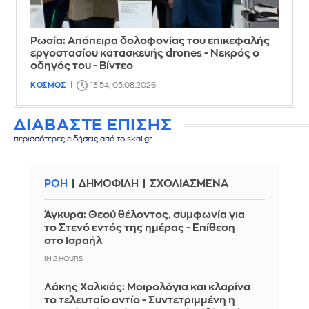
Ρωσία: Απόπειρα δολοφονίας του επικεφαλής
εργοστασίου κατασκευής drones - Νεκρός ο
οδηγός του - Βίντεο
ΚΟΣΜΟΣ
13:54, 05.08.2026
ΔΙΑΒΑΣΤΕ ΕΠΙΣΗΣ
περισσότερες ειδήσεις από το skai.gr
ΡΟΗ
ΔΗΜΟΦΙΛΗ
ΣΧΟΛΙΑΣΜΕΝΑ
Άγκυρα: Θεού θέλοντος, συμφωνία για
το Στενό εντός της ημέρας - Επίθεση
στο Ισραήλ
IN 2 HOURS
Λάκης Χαλκιάς: Mοιρολόγια και κλαρίνα
το τελευταίο αντίο - Συντετριμμένη η