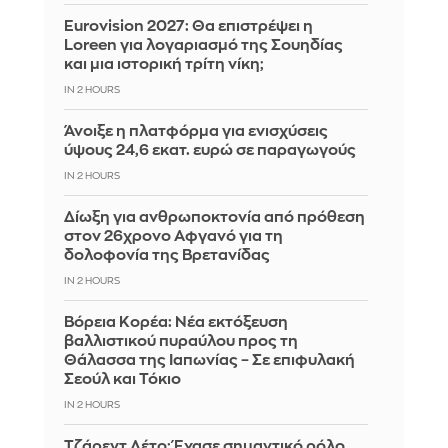
Eurovision 2027: Θα επιστρέψει η
Loreen για λογαριασμό της Σουηδίας
και μια ιστορική τρίτη νίκη;
IN 2 HOURS
Άνοιξε η πλατφόρμα για ενισχύσεις
ύψους 24,6 εκατ. ευρώ σε παραγωγούς
IN 2 HOURS
Δίωξη για ανθρωποκτονία από πρόθεση
στον 26χρονο Αφγανό για τη
δολοφονία της Βρετανίδας
IN 2 HOURS
Βόρεια Κορέα: Νέα εκτόξευση
βαλλιστικού πυραύλου προς τη
Θάλασσα της Ιαπωνίας – Σε επιφυλακή
Σεούλ και Τόκιο
IN 2 HOURS
Τζάρεντ Λέτο: Έχασε σημαντικό ρόλο