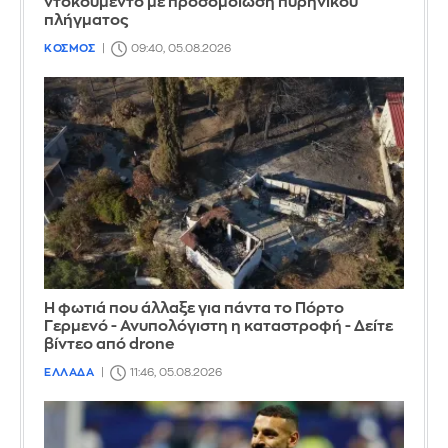
ντοκουμέντο με προσομοίωση πυρηνικού
πλήγματος
ΚΟΣΜΟΣ
09:40, 05.08.2026
Η φωτιά που άλλαξε για πάντα το Πόρτο
Γερμενό - Ανυπολόγιστη η καταστροφή - Δείτε
βίντεο από drone
ΕΛΛΑΔΑ
11:46, 05.08.2026