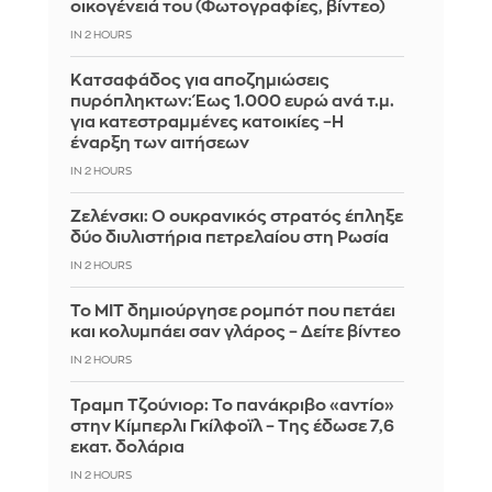
οικογένειά του (Φωτογραφίες, βίντεο)
IN 2 HOURS
Κατσαφάδος για αποζημιώσεις
πυρόπληκτων: Έως 1.000 ευρώ ανά τ.μ.
για κατεστραμμένες κατοικίες –Η
έναρξη των αιτήσεων
IN 2 HOURS
Ζελένσκι: Ο ουκρανικός στρατός έπληξε
δύο διυλιστήρια πετρελαίου στη Ρωσία
IN 2 HOURS
Το MIT δημιούργησε ρομπότ που πετάει
και κολυμπάει σαν γλάρος – Δείτε βίντεο
IN 2 HOURS
Τραμπ Τζούνιορ: Το πανάκριβο «αντίο»
στην Κίμπερλι Γκίλφοϊλ – Της έδωσε 7,6
εκατ. δολάρια
IN 2 HOURS