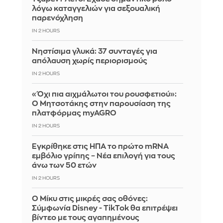
λόγω καταγγελιών για σεξουαλική
παρενόχληση
IN 2 HOURS
Νηστίσιμα γλυκά: 37 συνταγές για
απόλαυση χωρίς περιορισμούς
IN 2 HOURS
«Όχι πια αιχμάλωτοι του ρουσφετιού»:
Ο Μητσοτάκης στην παρουσίαση της
πλατφόρμας myAGRO
IN 2 HOURS
Εγκρίθηκε στις ΗΠΑ το πρώτο mRNA
εμβόλιο γρίπης – Νέα επιλογή για τους
άνω των 50 ετών
IN 2 HOURS
Ο Μίκυ στις μικρές σας οθόνες:
Σύμφωνία Disney - TikTok θα επιτρέψει
βίντεο με τους αγαπημένους