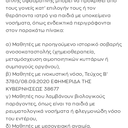
απλής υφασμάτινης μπορεί να προκριθεί από
τους γονείς κατ’ επιλογήν τους ή τον
θεράποντα ιατρό για παιδιά με υποκείμενα
νοσήματα, όπως ενδεικτικά περιγράφονται
στον παρακάτω πίνακα:
α) Μαθητές με προηγούμενο ιστορικό σοβαρής
ανοσοκαταστολής (χημειοθεραπεία,
μεταμόσχευση αιμοποιητικών κυττάρων ή
συμπαγούς οργάνου),
β) Μαθητές με ινοκυστική νόσο, Τεύχος B’
3780/08.09.2020 ΕΦΗΜΕΡΙ∆Α TΗΣ
ΚΥΒΕΡΝΗΣΕΩΣ 38677
γ) Μαθητές που λαμβάνουν βιολογικούς
παράγοντες, όπως είναι τα παιδιά με
ρευματολογικά νοσήματα ή φλεγμονώδη νόσο
του εντέρου,
δ) Μαθητές με μεσογειακή αναιμία,