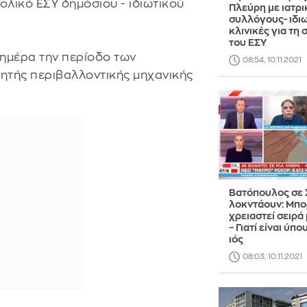
λικό ΕΣΥ δημόσιου - ιδιωτικού
Πλεύρη με ιατρ
συλλόγους- ιδι
κλινικές για τη 
του ΕΣΥ
 ημέρα την περίοδο των
08:54, 10.11.2021
γητής περιβαλλοντικής μηχανικής
Βατόπουλος σε 
λοκντάουν: Μπο
χρειαστεί σειρά
– Γιατί είναι ύπο
ιός
08:03, 10.11.2021