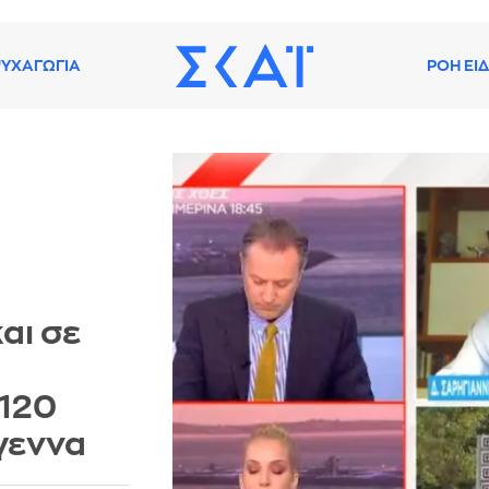
ΥΧΑΓΩΓΙΑ
ΡΟΗ ΕΙ
αι σε
 120
γεννα