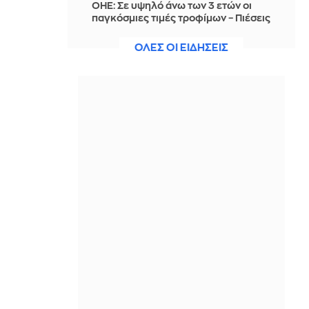
ΟΗΕ: Σε υψηλό άνω των 3 ετών οι
παγκόσμιες τιμές τροφίμων – Πιέσεις
από πολέμους και δυσμενείς
καιρικές συνθήκες
ΟΛΕΣ ΟΙ ΕΙΔΗΣΕΙΣ
IN 2 HOURS
Η EuroLeague επέλεξε: Η κορυφαία
προσθήκη για κάθε μία από τις 20
ομάδες
IN 2 HOURS
Τέλος από τη Μίλαν μετά από 7
χρόνια ο Μπενασέρ που κλείνει στην
Αλ Γκαράφα
IN 1 HOUR
Εριέττα Κούρκουλου Λάτση: Η
τούρτα της ήταν ο ορισμός της
εφευρετικότητας και του
αυτοσχεδιασμού
IN 1 HOUR