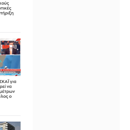
ικούς
ωτικές
στήριξη
ΣΚΑΪ για
ρεί να
 μέτρων
υλος ο