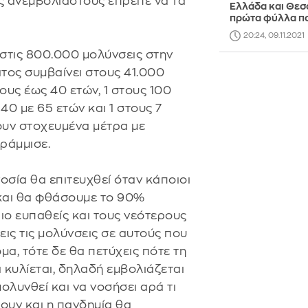
υς ανεμβολίαστους έπρεπε να τα
Ελλάδα και Θεσ
πρώτα φύλλα π
20:24, 09.11.2021
στις 800.000 μολύνσεις στην
ατος συμβαίνει στους 41.000
ους έως 40 ετών, 1 στους 100
40 με 65 ετών και 1 στους 7
ουν στοχευμένα μέτρα με
γράμμισε.
οσία θα επιτευχθεί όταν κάποιοι
 και θα φθάσουμε το 90%
ιο ευπαθείς και τους νεότερους
εις τις μολύνσεις σε αυτούς που
μα, τότε δε θα πετύχεις πότε τη
κυλίεται, δηλαδή εμβολιάζεται
μολυνθεί και να νοσήσει αρά τι
δουν και η πανδημία θα