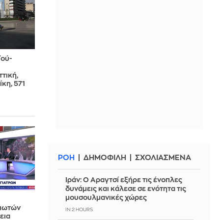
ού-
τική,
κη, 571
ΡΟΗ
ΔΗΜΟΦΙΛΗ
ΣΧΟΛΙΑΣΜΕΝΑ
Ιράν: Ο Αραγτσί εξήρε τις ένοπλες
δυνάμεις και κάλεσε σε ενότητα τις
μουσουλμανικές χώρες
διωτών
IN 2 HOURS
εια