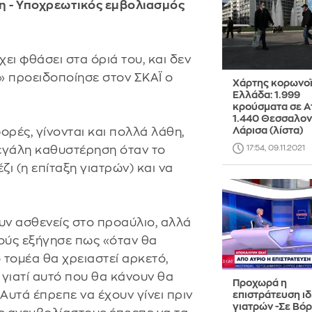
ξη - Υποχρεωτικός εμβολιασμός
ει φθάσει στα όριά του, και δεν
ο» προειδοποίησε στον ΣΚΑΪ ο
Χάρτης κορωνοϊ
Ελλάδα: 1.999
κρούσματα σε Ατ
1.440 Θεσσαλονί
Λάρισα (λίστα)
ορές, γίνονται και πολλά λάθη,
μεγάλη καθυστέρηση όταν το
17:54, 09.11.2021
ζι (η επίταξη γιατρών) και να
ν ασθενείς στο προαύλιο, αλλά
τρούς εξήγησε πως «όταν θα
 τομέα θα χρειαστεί αρκετό,
 γιατί αυτό που θα κάνουν θα
Προχωρά η
Αυτά έπρεπε να έχουν γίνει πριν
επιστράτευση ι
γιατρών -Σε Βόρ