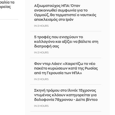
σαλία τα
Αξιωματούχος ΗΠΑ: Όταν
ορείας
ανακοινωθεί συμφωνία για το
Ορμούζ, θα τερματιστεί ο ναυτικός
αποκλεισμός στο Ιράν
IN 2 HOURS
5 τροφές που ενισχύουν το
κολλαγόνο και αξίζει να βάλετε στη
διατροφή σας
IN 2 HOURS
Φον ντερ Λάιεν: «Χαιρετίζω το νέο
πακέτο κυρώσεων κατά της Ρωσίας
από τη Γερουσία των ΗΠΑ»
IN 2 HOURS
Σκηνή τρόμου στο Ιλινόι: 15χρονος
ντυμένος κλόουν κατηγορείται για
δολοφονία 78χρονου - Δείτε βίντεο
IN 2 HOURS