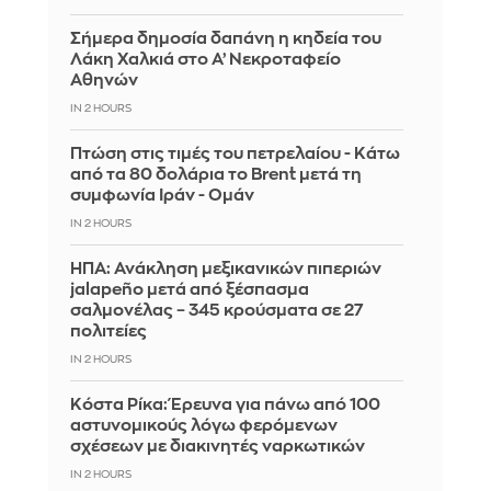
Σήμερα δημοσία δαπάνη η κηδεία του
Λάκη Χαλκιά στο Α’ Νεκροταφείο
Αθηνών
IN 2 HOURS
Πτώση στις τιμές του πετρελαίου - Κάτω
από τα 80 δολάρια το Brent μετά τη
συμφωνία Ιράν - Ομάν
IN 2 HOURS
ΗΠΑ: Ανάκληση μεξικανικών πιπεριών
jalapeño μετά από ξέσπασμα
σαλμονέλας – 345 κρούσματα σε 27
πολιτείες
IN 2 HOURS
Κόστα Ρίκα: Έρευνα για πάνω από 100
αστυνομικούς λόγω φερόμενων
σχέσεων με διακινητές ναρκωτικών
IN 2 HOURS