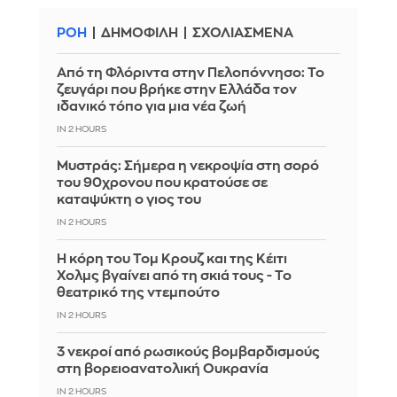
ΡΟΗ
ΔΗΜΟΦΙΛΗ
ΣΧΟΛΙΑΣΜΕΝΑ
Από τη Φλόριντα στην Πελοπόννησο: Το
ζευγάρι που βρήκε στην Ελλάδα τον
ιδανικό τόπο για μια νέα ζωή
IN 2 HOURS
Mυστράς: Σήμερα η νεκροψία στη σορό
του 90χρονου που κρατούσε σε
καταψύκτη ο γιος του
IN 2 HOURS
Η κόρη του Τομ Κρουζ και της Κέιτι
Χολμς βγαίνει από τη σκιά τους - Το
θεατρικό της ντεμπούτο
IN 2 HOURS
3 νεκροί από ρωσικούς βομβαρδισμούς
στη βορειοανατολική Ουκρανία
IN 2 HOURS