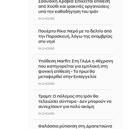
Σαουδική Αραβία: Επίκειται επίθεση
από Χούθι και ιρακινές οργανώσεις
υπό την καθοδήγηση του Ιράν
IN 2 HOURS
Πουέρτο Ρίκο: Νερό με το δελτίο από
την Παρασκευή, λόγω της ανομβρίας
στο νησί
IN 2 HOURS
Υπόθεση Marfin: Στη ΓΑΔΑ η 46χρονη
που κατηγορείται για εμπλοκή στη
φονική επίθεση - Το πρωί θα
μεταφερθεί στην Εισαγγελία
IN 2 HOURS
Τραμπ: Ο πόλεμος στο Ιράν θα
τελειώσει σύντομα - Δεν μπορούν να
συνεχίσουν για πολύ ακόμη
IN 2 HOURS
Θαλάσσια ρύπανση στη Δραπετσώνα