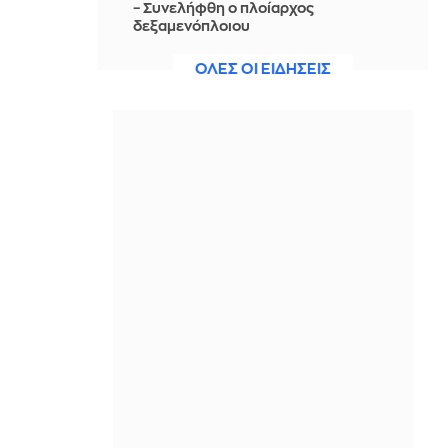
– Συνελήφθη ο πλοίαρχος
δεξαμενόπλοιου
IN 2 HOURS
ΟΛΕΣ ΟΙ ΕΙΔΗΣΕΙΣ
Διάσωση 30χρονης μετά από πτώση
από την υψηλή γέφυρα της Χαλκίδας
IN 2 HOURS
Οι τιμές της βενζίνης αυξήθηκαν
εξαιτίας του πολέμου του Τραμπ στο
Ιράν, και όχι λόγω της απληστίας των
πετρελαϊκών εταιρειών
IN 2 HOURS
Η SpaceX θα κατασκευάσει
σταθμούς παραγωγής ηλεκτρικής
ενέργειας για να τροφοδοτεί
εργοστάσιο μικροτσίπ στο Τέξας
IN 1 HOUR
Αθηνά Ροδίτου - Ελένη Σακκά: Η
μεταμεσονύκτια μάχη τους με μια