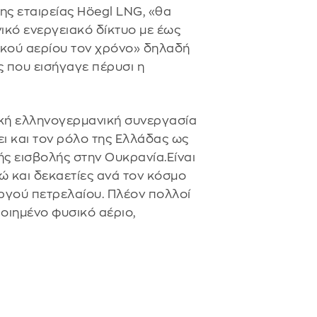
ς εταιρείας Höegl LNG, «θα
κό ενεργειακό δίκτυο με έως
ικού αερίου τον χρόνο» δηλαδή
ς που εισήγαγε πέρυσι η
ική ελληνογερμανική συνεργασία
ει και τον ρόλο της Ελλάδας ως
ής εισβολής στην Ουκρανία.Eίναι
 και δεκαετίες ανά τον κόσμο
γού πετρελαίου. Πλέον πολλοί
οιημένο φυσικό αέριο,