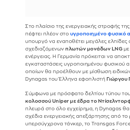
Στο πλαίσιο της ενεργειακής στροφής της
πέφτει πλέον στο
υγροποιημένο φυσικό α
υπουργό να εναποθέτει μεγάλες ελπίδες
σχεδιαζόμενων
πλωτών μονάδων LNG
με
ενέργειας. H Γερμανία πρόκειται να αποκ
εγκαταστάσεις υγροποιημένου φυσικού α
οποίων θα προέλθουν με μίσθωση ειδικών
Dynagas του Έλληνα εφοπλιστή
Γιώργου 
Σύμφωνα με πρόσφατο δελτίου τύπου το
κολοσσού Uniper με έδρα το Ντίσελντορ
πλευρά στο όλο εγχείρημα, η Dynagas θα
σχέδια ενεργειακής απεξάρτησης από το 
υπερσύγχρονα τάνκερ, το Transgas Force