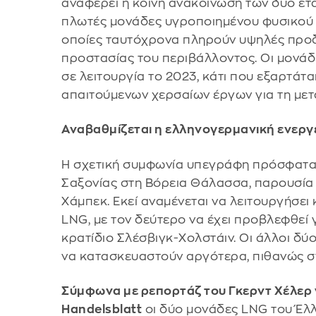
αναφέρει η κοινή ανακοίνωση των δύο ετα
πλωτές μονάδες υγροποιημένου φυσικού α
οποίες ταυτόχρονα πληρούν υψηλές προ
προστασίας του περιβάλλοντος. Οι μονάδ
σε λειτουργία το 2023, κάτι που εξαρτάτ
απαιτούμενων χερσαίων έργων για τη με
Αναβαθμίζεται η ελληνογερμανική ενεργ
Η σχετική συμφωνία υπεγράφη πρόσφατα
Σαξονίας στη Βόρεια Θάλασσα, παρουσία 
Χάμπεκ. Εκεί αναμένεται να λειτουργήσε
LNG, με τον δεύτερο να έχει προβλεφθεί
κρατίδιο Σλέσβιγκ-Χολστάιν. Οι άλλοι δύ
να κατασκευαστούν αργότερα, πιθανώς σ
Σύμφωνα με ρεπορτάζ του Γκερντ Χέλερ 
Handelsblatt
οι δύο μονάδες LNG του Έλ