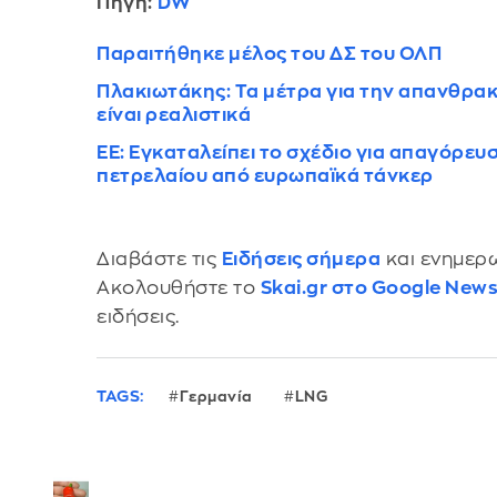
Πηγή:
DW
Παραιτήθηκε μέλος του ΔΣ του ΟΛΠ
Πλακιωτάκης: Τα μέτρα για την απανθρακ
είναι ρεαλιστικά
ΕΕ: Εγκαταλείπει το σχέδιο για απαγόρε
πετρελαίου από ευρωπαϊκά τάνκερ
Διαβάστε τις
Ειδήσεις σήμερα
και ενημερω
Ακολουθήστε το
Skai.gr στο Google New
ειδήσεις.
TAGS:
Γερμανία
LNG