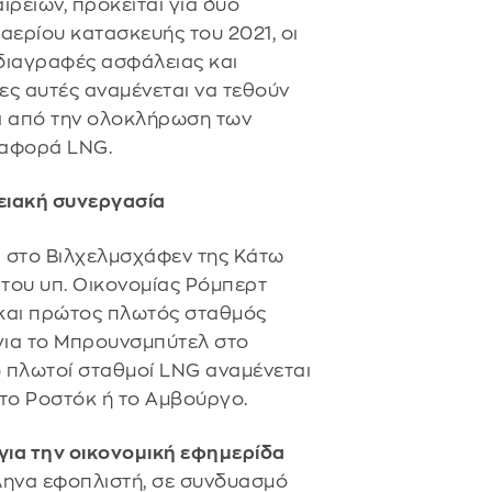
ιρειών, πρόκειται για δύο
ερίου κατασκευής του 2021, οι
διαγραφές ασφάλειας και
ες αυτές αναμένεται να τεθούν
αι από την ολοκλήρωση των
ταφορά LNG.
ειακή συνεργασία
 στο Βιλχελμσχάφεν της Κάτω
του υπ. Οικονομίας Ρόμπερτ
ι και πρώτος πλωτός σταθμός
 για το Μπρουνσμπύτελ στο
ο πλωτοί σταθμοί LNG αναμένεται
το Ροστόκ ή το Αμβούργο.
για την οικονομική εφημερίδα
ληνα εφοπλιστή, σε συνδυασμό