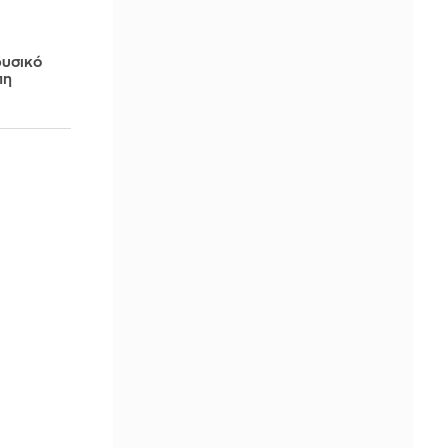
φυσικό
πη