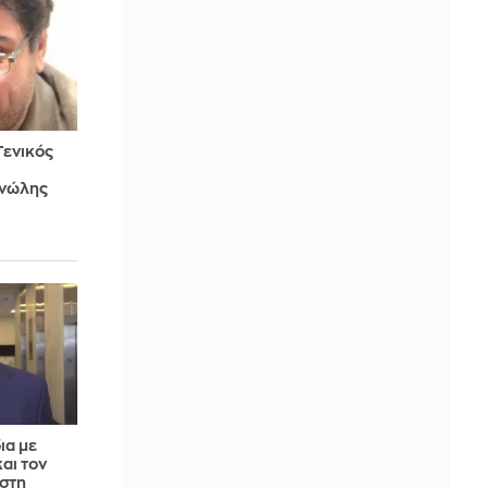
Γενικός
νώλης
ια με
αι τον
 στη