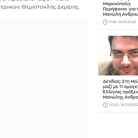
Μαριούπολη:
ερικών, Θεμιστοκλής Δεμίρης.
Περήφανοι για 
Μανώλη Ανδρο
11:49, 19.03.2022
Δένδιας: Στη Μ
μαζί με 11 ομογε
Έλληνας πρόξε
Μανώλης Ανδρ
20:20, 18.03.202