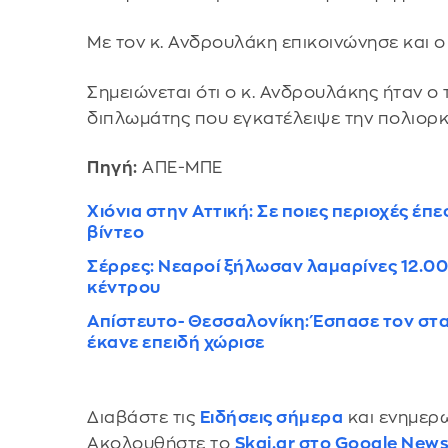
Με τον κ. Ανδρουλάκη επικοινώνησε και
Σημειώνεται ότι ο κ. Ανδρουλάκης ήταν ο
διπλωμάτης που εγκατέλειψε την πολιορ
Πηγή:
ΑΠΕ-ΜΠΕ
Χιόνια στην Αττική: Σε ποιες περιοχές έπ
βίντεο
Σέρρες: Nεαροί ξήλωσαν λαμαρίνες 12.00
κέντρου
Απίστευτο- Θεσσαλονίκη: Έσπασε τον στα
έκανε επειδή χώρισε
Διαβάστε τις
Ειδήσεις σήμερα
και ενημερω
Ακολουθήστε το
Skai.gr στο Google New