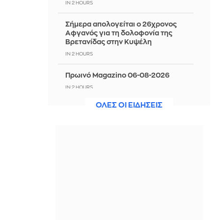
IN 2 HOURS
Σήμερα απολογείται ο 26χρονος
Αφγανός για τη δολοφονία της
Βρετανίδας στην Κυψέλη
IN 2 HOURS
Πρωινό Magazino 06-08-2026
IN 2 HOURS
ΟΛΕΣ ΟΙ ΕΙΔΗΣΕΙΣ
«Συγγνώμη» Ινφαντίνο για τους
λάθος χειρισμούς - Παραμένει στο
τιμόνι της FIFA
IN 2 HOURS
Στην Ελλάδα εκδίδεται σήμερα η
46χρονη κατηγορούμενη για
συμμετοχή στη φονική επίθεση στη
Marfin
IN 2 HOURS
Tένις: Εμφατική πρεμιέρα για τη