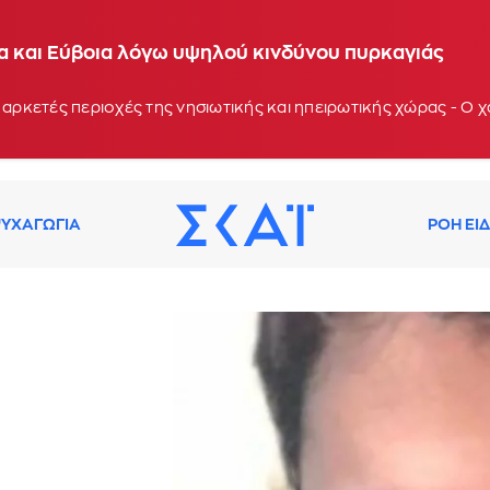
ία και Εύβοια λόγω υψηλού κινδύνου πυρκαγιάς
 αρκετές περιοχές της νησιωτικής και ηπειρωτικής χώρας - Ο
ΥΧΑΓΩΓΙΑ
ΡΟΗ ΕΙ