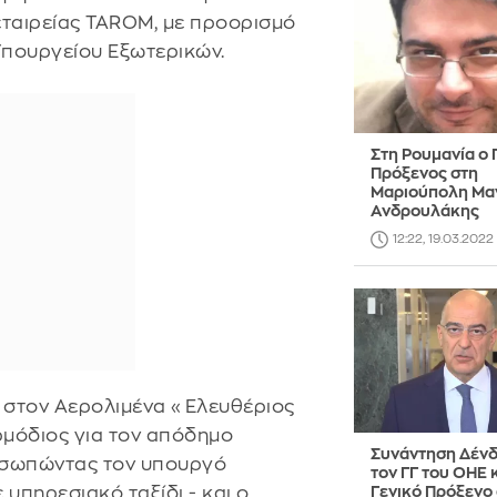
 εταιρείας TAROM, με προορισμό
Υπουργείου Εξωτερικών.
Στη Ρουμανία ο 
Πρόξενος στη
Μαριούπολη Μα
Ανδρουλάκης
12:22, 19.03.2022
στον Αερολιμένα «Ελευθέριος
ρμόδιος για τον απόδημο
Συνάντηση Δένδ
οσωπώντας τον υπουργό
τον ΓΓ του ΟΗΕ κ
 υπηρεσιακό ταξίδι - και ο
Γενικό Πρόξενο