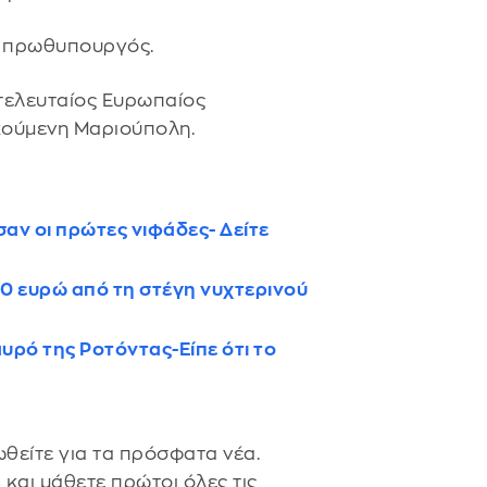
 ο πρωθυπουργός.
 τελευταίος Ευρωπαίος
κούμενη Μαριούπολη.
εσαν οι πρώτες νιφάδες- Δείτε
0 ευρώ από τη στέγη νυχτερινού
υρό της Ροτόντας-Είπε ότι το
θείτε για τα πρόσφατα νέα.
s
και μάθετε πρώτοι όλες τις