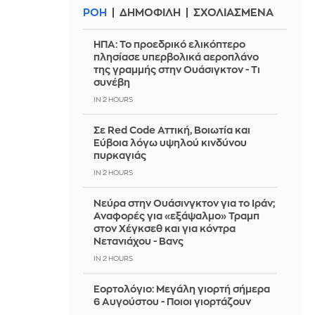
ΡΟΗ
ΔΗΜΟΦΙΛΗ
ΣΧΟΛΙΑΣΜΕΝΑ
ΗΠΑ: Το προεδρικό ελικόπτερο
πλησίασε υπερβολικά αεροπλάνο
της γραμμής στην Ουάσιγκτον - Τι
συνέβη
IN 2 HOURS
Σε Red Code Αττική, Βοιωτία και
Εύβοια λόγω υψηλού κινδύνου
πυρκαγιάς
IN 2 HOURS
Νεύρα στην Ουάσινγκτον για το Ιράν;
Αναφορές για «εξάψαλμο» Τραμπ
στον Χέγκσεθ και για κόντρα
Νετανιάχου - Βανς
IN 2 HOURS
Εορτολόγιο: Μεγάλη γιορτή σήμερα
6 Αυγούστου - Ποιοι γιορτάζουν