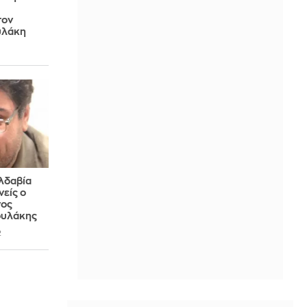
τον
υλάκη
ολδαβία
νείς ο
νος
ουλάκης
2