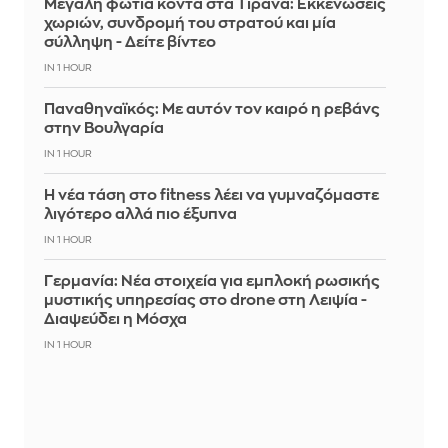
Μεγάλη φωτιά κοντά στα Τίρανα: Εκκενώσεις
χωριών, συνδρομή του στρατού και μία
σύλληψη - Δείτε βίντεο
IN 1 HOUR
Παναθηναϊκός: Με αυτόν τον καιρό η ρεβάνς
στην Βουλγαρία
IN 1 HOUR
Η νέα τάση στο fitness λέει να γυμναζόμαστε
λιγότερο αλλά πιο έξυπνα
IN 1 HOUR
Γερμανία: Νέα στοιχεία για εμπλοκή ρωσικής
μυστικής υπηρεσίας στο drone στη Λειψία -
Διαψεύδει η Μόσχα
IN 1 HOUR