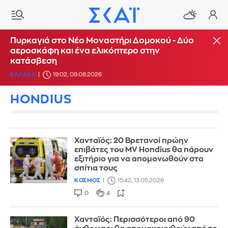
Πυρκαγιά στο Νέο Μοναστήρι Δομοκού - Δύο
αεροσκάφη και ένα ελικόπτερο στην
κατάσβεση
ΕΛΛΑΔΑ
19:02, 09.08.2026
HONDIUS
Χανταϊός: 20 Βρετανοί πρώην
επιβάτες του MV Hondius θα πάρουν
εξιτήριο για να απομονωθούν στα
σπίτια τους
ΚΟΣΜΟΣ
15:42, 13.05.2026
0
4
Χανταϊός: Περισσότεροι από 90