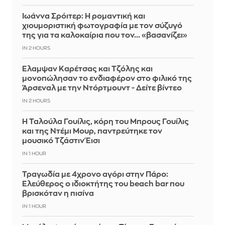
Ιωάννα Σρόιτερ: Η ρομαντική και
χιουμοριστική φωτογραφία με τον σύζυγό
της για τα καλοκαίρια που τον... «βασανίζει»
IN 2 HOURS
Έλαμψαν Καρέτσας και Τζόλης και
μονοπώλησαν το ενδιαφέρον στο φιλικό της
Άρσεναλ με την Ντόρτμουντ - Δείτε βίντεο
IN 2 HOURS
Η Ταλούλα Γουίλις, κόρη του Μπρους Γουίλις
και της Ντέμι Μουρ, παντρεύτηκε τον
μουσικό Τζάστιν Έισι
IN 1 HOUR
Τραγωδία με 4χρονο αγόρι στην Πάρο:
Ελεύθερος ο ιδιοκτήτης του beach bar που
βρισκόταν η πισίνα
IN 1 HOUR