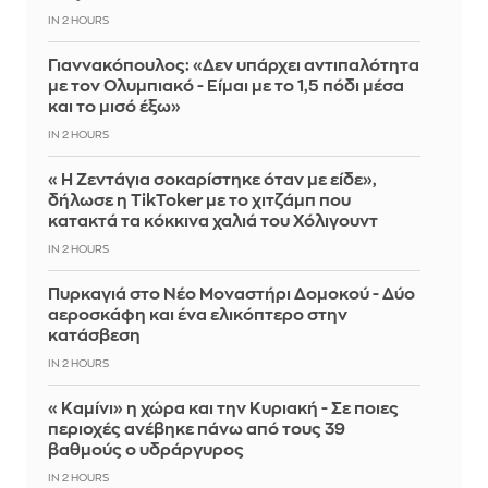
IN 2 HOURS
Γιαννακόπουλος: «Δεν υπάρχει αντιπαλότητα
με τον Ολυμπιακό - Είμαι με το 1,5 πόδι μέσα
και το μισό έξω»
IN 2 HOURS
«Η Ζεντάγια σοκαρίστηκε όταν με είδε»,
δήλωσε η TikToker με το χιτζάμπ που
κατακτά τα κόκκινα χαλιά του Χόλιγουντ
IN 2 HOURS
Πυρκαγιά στο Νέο Μοναστήρι Δομοκού - Δύο
αεροσκάφη και ένα ελικόπτερο στην
κατάσβεση
IN 2 HOURS
«Καμίνι» η χώρα και την Κυριακή - Σε ποιες
περιοχές ανέβηκε πάνω από τους 39
βαθμούς ο υδράργυρος
IN 2 HOURS