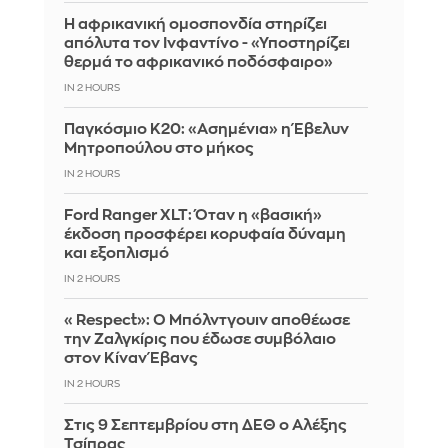
Η αφρικανική ομοσπονδία στηρίζει
απόλυτα τον Ινφαντίνο - «Υποστηρίζει
θερμά το αφρικανικό ποδόσφαιρο»
IN 2 HOURS
Παγκόσμιο Κ20: «Ασημένια» η Έβελυν
Μητροπούλου στο μήκος
IN 2 HOURS
Ford Ranger XLT: Όταν η «βασική»
έκδοση προσφέρει κορυφαία δύναμη
και εξοπλισμό
IN 2 HOURS
«Respect»: Ο Μπόλντγουιν αποθέωσε
την Ζαλγκίρις που έδωσε συμβόλαιο
στον Κίναν Έβανς
IN 2 HOURS
Στις 9 Σεπτεμβρίου στη ΔΕΘ ο Αλέξης
Τσίπρας