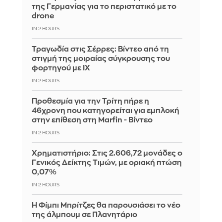
της Γερμανίας για το περιστατικό με το
drone
IN 2 HOURS
Τραγωδία στις Σέρρες: Βίντεο από τη
στιγμή της μοιραίας σύγκρουσης του
φορτηγού με ΙΧ
IN 2 HOURS
Προθεσμία για την Τρίτη πήρε η
46χρονη που κατηγορείται για εμπλοκή
στην επίθεση στη Marfin - Βίντεο
IN 2 HOURS
Χρηματιστήριο: Στις 2.606,72 μονάδες ο
Γενικός Δείκτης Τιμών, με οριακή πτώση
0,07%
IN 2 HOURS
Η Φίμπι Μπρίτζες θα παρουσιάσει το νέο
της άλμπουμ σε Πλανητάριο