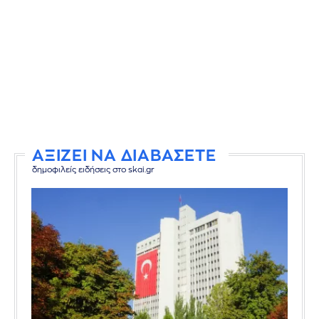
ΑΞΙΖΕΙ ΝΑ ΔΙΑΒΑΣΕΤΕ
δημοφιλείς ειδήσεις στο skai.gr