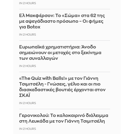
IN 2 HOURS
Ελ Μακφέρσον: Το «Σώμα» στα 62 της
με αψεγάδιαστο πρόσωπο – Οι φήμες
για Botox
IN 2 HOURS
Ευρωπαϊκά χρηματιστήρια: Άνοδο
σημειώνουν οι μετοχές στο ξεκίνημα
των συναλλαγών
IN 2 HOURS
«The Quiz with Balls!» με τον Γιάννη
Τσιμιτσέλη - Γνώσεις, γέλιο και οι πιο
διασκεδαστικές βουτιές έρχονται στον
ΣΚΑΪ
IN 2 HOURS
Γερονικολού: Το καλοκαιρινό διάλειμμα
στη Λευκάδα με τον Γιάννη Τσιμιτσέλη
IN 2 HOURS