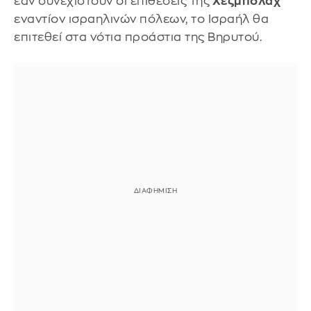
εάν συνεχιστούν οι επιθέσεις της
Χεζμπολάχ
εναντίον ισραηλινών πόλεων, το Ισραήλ θα
επιτεθεί στα νότια προάστια της Βηρυτού.