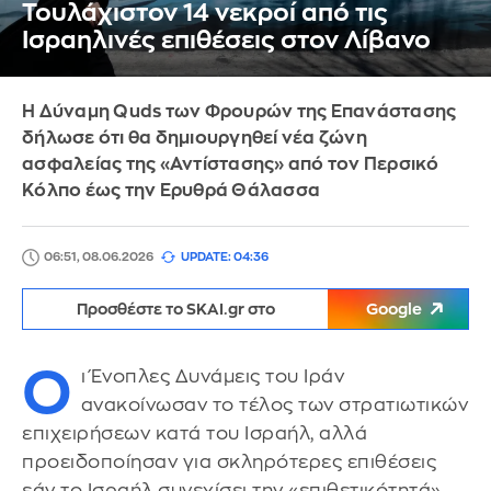
Τουλάχιστον 14 νεκροί από τις
Ισραηλινές επιθέσεις στον Λίβανο
Η Δύναμη Quds των Φρουρών της Επανάστασης
δήλωσε ότι θα δημιουργηθεί νέα ζώνη
ασφαλείας της «Αντίστασης» από τον Περσικό
Κόλπο έως την Ερυθρά Θάλασσα
06:51, 08.06.2026
UPDATE: 04:36
Προσθέστε το SKAI.gr στο
Google
Ο
ι Ένοπλες Δυνάμεις του Ιράν
ανακοίνωσαν το τέλος των στρατιωτικών
επιχειρήσεων κατά του Ισραήλ, αλλά
προειδοποίησαν για σκληρότερες επιθέσεις
εάν το Ισραήλ συνεχίσει την «επιθετικότητά»