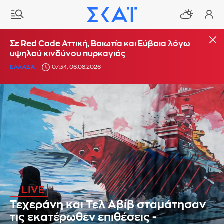
Σε Red Code Αττική, Βοιωτία και Εύβοια λόγω
υψηλού κινδύνου πυρκαγιάς
ΕΛΛΑΔΑ
07:34, 06.08.2026
Τεχεράνη και Τελ Αβίβ σταμάτησαν
τις εκατέρωθεν επιθέσεις -