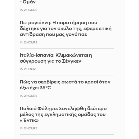
- Ομάν
IN 2 HOURS
Πετρογιάννη: Η παρατήρηση που
δέχτηκε για τον σκύλο της, εφερε επική
αντίδραση που μας γονάτισε
IN 2 HOURS
Ιταλία-Ισπανία: Κλιμακώνεται η
σύγκρουση για το Σένγκεν
IN 2 HOURS
Πώς να σερβίρεις σωστά το κρασί όταν
έξω έχει 35°C
IN 2 HOURS
Παλαιό Φάληρο: Συνελήφθη δεύτερο
μέλος της εγκληματικής ομάδας του
«Έντικ»
IN 2 HOURS