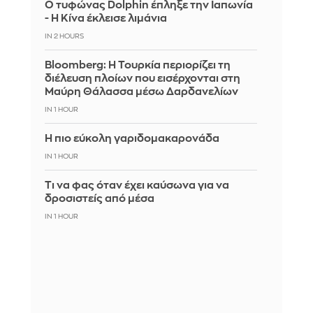
Ο τυφώνας Dolphin έπληξε την Ιαπωνία
- Η Κίνα έκλεισε λιμάνια
IN 2 HOURS
Bloomberg: Η Τουρκία περιορίζει τη
διέλευση πλοίων που εισέρχονται στη
Μαύρη Θάλασσα μέσω Δαρδανελίων
IN 1 HOUR
Η πιο εύκολη γαριδομακαρονάδα
IN 1 HOUR
Τι να φας όταν έχει καύσωνα για να
δροσιστείς από μέσα
IN 1 HOUR