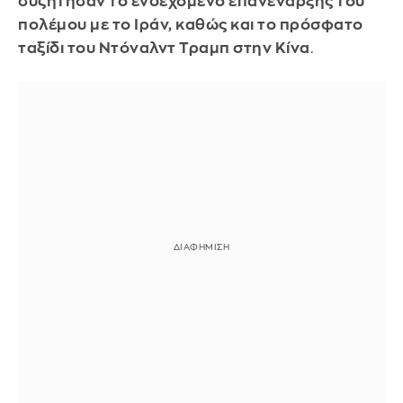
συζήτησαν το ενδεχόμενο επανέναρξης του
πολέμου με το Ιράν, καθώς και το πρόσφατο
ταξίδι του Ντόναλντ Τραμπ στην Κίνα
.