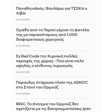
Παναθηναϊκός: Φουλάρει για ΤΣΣΚΑ ο
Λιβάι
IN 2 HOURS
Ομάδα από το Περού γέμισε τη φανέλα
της με περισσότερους από 1.000
διαφορετικούς χορηγούς
IN 2 HOURS
Σε Red Code την Κυριακή πολλές
περιοχές της χώρας - Πού είναι πολύ
υψηλός ο κίνδυνος πυρκαγιάς
IN 2 HOURS
Πύραυλος στόχευσε πλοίο της ADNOC
στο Στενό του Ορμούζ
IN 2 HOURS
IRGC: Το άνοιγμα του Ορμούζ δεν
σχετίζεται με τις διαπραγματεύσεις Ιράν