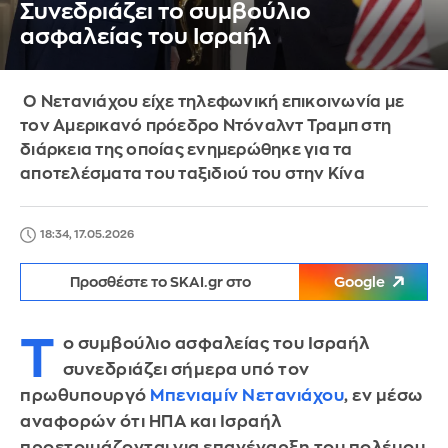
Συνεδριάζει το συμβούλιο
ασφαλείας του Ισραήλ
Ο Νετανιάχου είχε τηλεφωνική επικοινωνία με
τον Αμερικανό πρόεδρο Ντόναλντ Τραμπ στη
διάρκεια της οποίας ενημερώθηκε για τα
αποτελέσματα του ταξιδιού του στην Κίνα
18:34, 17.05.2026
Προσθέστε το SKAI.gr στο
Google
Τ
ο συμβούλιο ασφαλείας του Ισραήλ
συνεδριάζει σήμερα υπό τον
πρωθυπουργό
Μπενιαμίν Νετανιάχου
, εν μέσω
αναφορών ότι ΗΠΑ και Ισραήλ
προετοιμάζονται για επανέναρξη του πολέμου