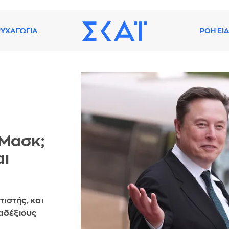
ΥΧΑΓΩΓΙΑ
ΡΟΗ ΕΙ
 Μασκ;
αι
τιστής, και
 αδέξιους