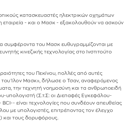
 τοπικούς κατασκευαστές ηλεκτρικών οχημάτων
 η εταιρεία - και ο Μασκ - εξακολουθούν να ασκούν
 τα συμφέροντα του Μασκ ευθυγραμμίζονται με
ευνητής κινεζικής τεχνολογίας στο Ινστιτούτο
ραιότητες του Πεκίνου, πολλές από αυτές
ς του Ίλον Μασκ», δήλωσε ο Τσαν, αναφερόμενος
ματα, την τεχνητή νοημοσύνη και τα ανθρωποειδή
υ-υπολογιστή (Σ.τ.Σ: οι Διεπαφές Εγκεφάλου-
- BCI-- είναι τεχνολογίες που συνδέουν απευθείας
λου με υπολογιστές, επιτρέποντας τον έλεγχο
) και τους δορυφόρους.