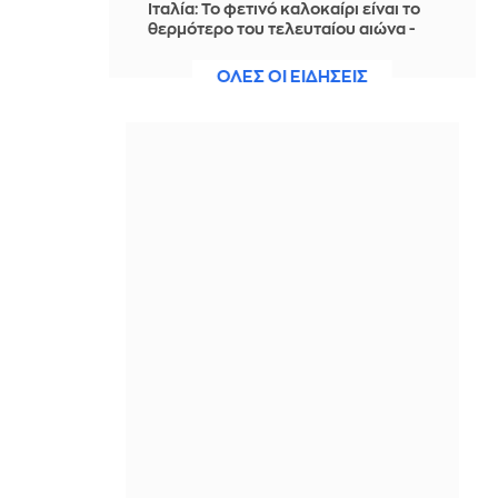
Ιταλία: To φετινό καλοκαίρι είναι το
θερμότερο του τελευταίου αιώνα -
Θερμοκρασία-ρεκόρ 48 βαθμών στη
Νάπολη
ΟΛΕΣ ΟΙ ΕΙΔΗΣΕΙΣ
IN 52 MINUTES
Ο Γκαλιμπάφ «ειρωνεύεται» τον
Τραμπ: «Έρχεται μαζική επίθεση…
περιμένετε, δεν πειράζει, θέλουν να
διαπραγματευτούν»
IN 40 MINUTES
Γερμανία-δημοσκόπηση: Στο 28% η
AfD, επτά μονάδες μπροστά από το
CDU/CSU του καγκελάριου Μερτς
IN 40 MINUTES
Λίβανος: «Το Ισραήλ αρνείται να
προσδιορίσει νέες ζώνες για την
απόσυρση του στρατού του»
IN 33 MINUTES