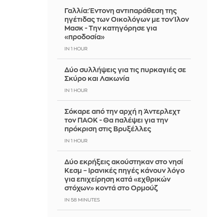
Γαλλία: Έντονη αντιπαράθεση της
ηγέτιδας των Οικολόγων με τον Ίλον
Μασκ - Την κατηγόρησε για
«προδοσία»
IN 1 HOUR
Δύο συλλήψεις για τις πυρκαγιές σε
Σκύρο και Λακωνία
IN 1 HOUR
Σόκαρε από την αρχή η Άντερλεχτ
τον ΠΑΟΚ - Θα παλέψει για την
πρόκριση στις Βρυξέλλες
IN 1 HOUR
Δύο εκρήξεις ακούστηκαν στο νησί
Κεσμ – Ιρανικές πηγές κάνουν λόγο
για επιχείρηση κατά «εχθρικών
στόχων» κοντά στο Ορμούζ
IN 58 MINUTES