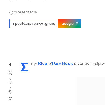
12:36, 14.05.2026
Προσθέστε το SKAI.gr στο
Google
Σ
την
Κίνα
ο
Ίλον Μασκ
είναι αντικείμε
0
7