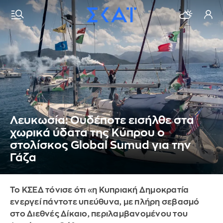
Λευκωσία: Ουδέποτε εισήλθε στα
χωρικά ύδατα της Κύπρου ο
στολίσκος Global Sumud για την
Γάζα
Το ΚΣΕΔ τόνισε ότι «η Κυπριακή Δημοκρατία
ενεργεί πάντοτε υπεύθυνα, με πλήρη σεβασμό
στο Διεθνές Δίκαιο, περιλαμβανομένου του