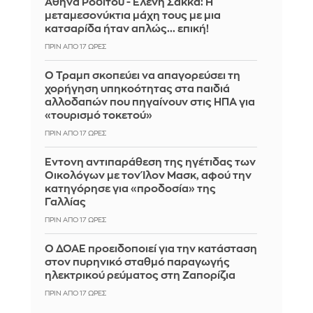
Αθηνά Ροδίτου - Ελένη Σακκά: Η
μεταμεσονύκτια μάχη τους με μια
κατσαρίδα ήταν απλώς... επική!
ΠΡΙΝ ΑΠΌ 17 ΏΡΕΣ
Ο Τραμπ σκοπεύει να απαγορεύσει τη
χορήγηση υπηκοότητας στα παιδιά
αλλοδαπών που πηγαίνουν στις ΗΠΑ για
«τουρισμό τοκετού»
ΠΡΙΝ ΑΠΌ 17 ΏΡΕΣ
Έντονη αντιπαράθεση της ηγέτιδας των
Οικολόγων με τον Ίλον Μασκ, αφού την
κατηγόρησε για «προδοσία» της
Γαλλίας
ΠΡΙΝ ΑΠΌ 17 ΏΡΕΣ
Ο ΔΟΑΕ προειδοποιεί για την κατάσταση
στον πυρηνικό σταθμό παραγωγής
ηλεκτρικού ρεύματος στη Ζαπορίζια
ΠΡΙΝ ΑΠΌ 17 ΏΡΕΣ