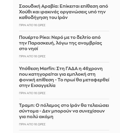
Σαουδική Αραβία: Επίκειται επίθεση από
Χούθι και ιρακινές οργανώσεις υπό την
καθοδήγηση του Ιράν
ΠΡΙΝ ΑΠΌ 16 ΏΡΕΣ
Πουέρτο Ρίκο: Νερό με το δελτίο από
την Παρασκευή, λόγω της ανομβρίας
στο νησί
ΠΡΙΝ ΑΠΌ 16 ΏΡΕΣ
Υπόθεση Marfin: Στη ΓΑΔΑ η 46χρονη
που κατηγορείται για εμπλοκή στη
φονική επίθεση - Το πρωί θα μεταφερθεί
στην Εισαγγελία
ΠΡΙΝ ΑΠΌ 16 ΏΡΕΣ
Τραμπ: Ο πόλεμος στο Ιράν θα τελειώσει
σύντομα - Δεν μπορούν να συνεχίσουν
για πολύ ακόμη
ΠΡΙΝ ΑΠΌ 16 ΏΡΕΣ