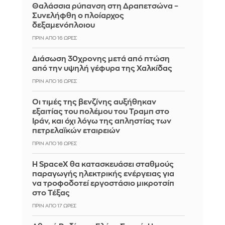
Θαλάσσια ρύπανση στη Δραπετσώνα –
Συνελήφθη ο πλοίαρχος
δεξαμενόπλοιου
ΠΡΙΝ ΑΠΌ 16 ΏΡΕΣ
Διάσωση 30χρονης μετά από πτώση
από την υψηλή γέφυρα της Χαλκίδας
ΠΡΙΝ ΑΠΌ 16 ΏΡΕΣ
Οι τιμές της βενζίνης αυξήθηκαν
εξαιτίας του πολέμου του Τραμπ στο
Ιράν, και όχι λόγω της απληστίας των
πετρελαϊκών εταιρειών
ΠΡΙΝ ΑΠΌ 16 ΏΡΕΣ
Η SpaceX θα κατασκευάσει σταθμούς
παραγωγής ηλεκτρικής ενέργειας για
να τροφοδοτεί εργοστάσιο μικροτσίπ
στο Τέξας
ΠΡΙΝ ΑΠΌ 17 ΏΡΕΣ