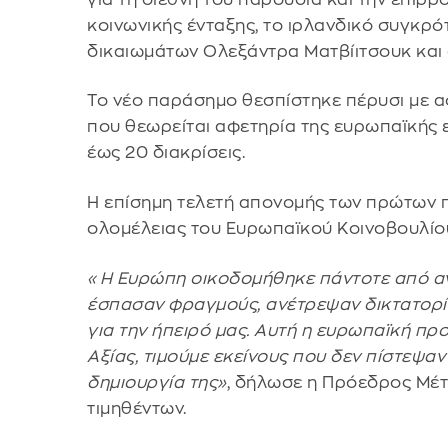
κοινωνικής ένταξης, το ιρλανδικό συγκρ
δικαιωμάτων Ολεξάντρα Ματβίιτσουκ και
Το νέο παράσημο θεσπίστηκε πέρυσι με α
που θεωρείται αφετηρία της ευρωπαϊκής 
έως 20 διακρίσεις.
Η επίσημη τελετή απονομής των πρώτων 
ολομέλειας του Ευρωπαϊκού Κοινοβουλίου 
«Η Ευρώπη οικοδομήθηκε πάντοτε από 
έσπασαν φραγμούς, ανέτρεψαν δικτατορίε
για την ήπειρό μας. Αυτή η ευρωπαϊκή πρ
Αξίας, τιμούμε εκείνους που δεν πίστεψ
δημιουργία της»
, δήλωσε η Πρόεδρος Μέ
τιμηθέντων.