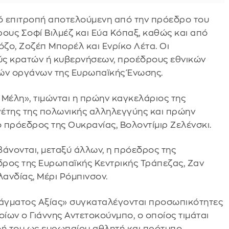
ό επιτροπή αποτελούμενη από την πρόεδρο του
ους Σοφί Βιλμέζ και Εύα Κόπαξ, καθώς και από
ζο, Ζοζέπ Μπορέλ και Ενρίκο Λέτα. Οι
ς κρατών ή κυβερνήσεων, προέδρους εθνικών
κών οργάνων της Ευρωπαϊκής Ένωσης.
 Μέλη», τιμώνται η πρώην καγκελάριος της
ηγέτης της πολωνικής αλληλεγγύης και πρώην
 πρόεδρος της Ουκρανίας, Βολοντίμιρ Ζελένσκι.
βάνονται, μεταξύ άλλων, η πρόεδρος της
δρος της Ευρωπαϊκής Κεντρικής Τράπεζας, Ζαν
λανδίας, Μέρι Ρόμπινσον.
άγματος Αξίας» συγκαταλέγονται προσωπικότητες
οίων ο Γιάννης Αντετοκούνμπο, ο οποίος τιμάται
ροή του ως ευρωπαίου αθλητή και πρότυπο