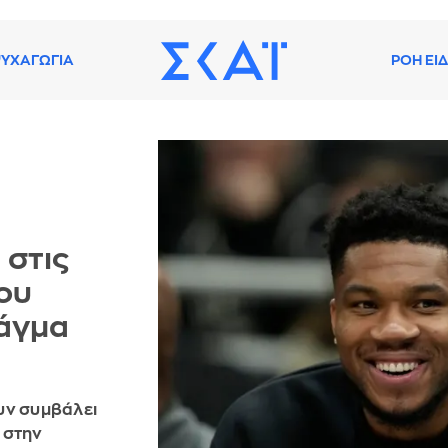
ΥΧΑΓΩΓΙΑ
ΡΟΗ ΕΙ
 στις
ου
Τάγμα
υν συμβάλει
 στην