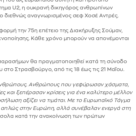
ότημα U2, η ουκρανή δικηγόρος ανθρωπίνων
 ο διεθνώς αναγνωρισμένος σεφ Χοσέ Αντρές.
φορμή την 75η επέτειο της Διακήρυξης Σούμαν,
ενοποίησης. Κάθε χρόνο μπορούν να απονέμονται
παρασήμων θα πραγματοποιηθεί κατά τη σύνοδο
στο Στρασβούργο, από τις 18 έως τις 21 Μαΐου.
ανθρώπους. Ανθρώπους που γεφύρωσαν χάσματα,
ς και ξεπέρασαν κρίσεις για ένα καλύτερο μέλλον
οσήλωση αξίζει να τιμάται. Με το Ευρωπαϊκό Τάγμα
αν απλώς στην Ευρώπη, αλλά συνέβαλαν ενεργά στη
τσολα κατά την ανακοίνωση των πρώτων