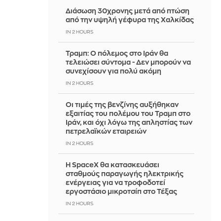
Διάσωση 30χρονης μετά από πτώση
από την υψηλή γέφυρα της Χαλκίδας
IN 2 HOURS
Τραμπ: Ο πόλεμος στο Ιράν θα
τελειώσει σύντομα - Δεν μπορούν να
συνεχίσουν για πολύ ακόμη
IN 2 HOURS
Οι τιμές της βενζίνης αυξήθηκαν
εξαιτίας του πολέμου του Τραμπ στο
Ιράν, και όχι λόγω της απληστίας των
πετρελαϊκών εταιρειών
IN 2 HOURS
Η SpaceX θα κατασκευάσει
σταθμούς παραγωγής ηλεκτρικής
ενέργειας για να τροφοδοτεί
εργοστάσιο μικροτσίπ στο Τέξας
IN 2 HOURS