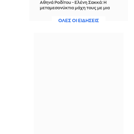
Αθηνά Ροδίτου - Ελένη Σακκά: Η
μεταμεσονύκτια μάχη τους με μια
κατσαρίδα ήταν απλώς... επική!
ΟΛΕΣ ΟΙ ΕΙΔΗΣΕΙΣ
IN 2 HOURS
Ο Τραμπ σκοπεύει να απαγορεύσει
τη χορήγηση υπηκοότητας στα
παιδιά αλλοδαπών που πηγαίνουν
στις ΗΠΑ για «τουρισμό τοκετού»
IN 2 HOURS
Έντονη αντιπαράθεση της ηγέτιδας
των Οικολόγων με τον Ίλον Μασκ,
αφού την κατηγόρησε για
«προδοσία» της Γαλλίας
IN 2 HOURS
Ο ΔΟΑΕ προειδοποιεί για την
κατάσταση στον πυρηνικό σταθμό
παραγωγής ηλεκτρικού ρεύματος
στη Ζαπορίζια
IN 2 HOURS