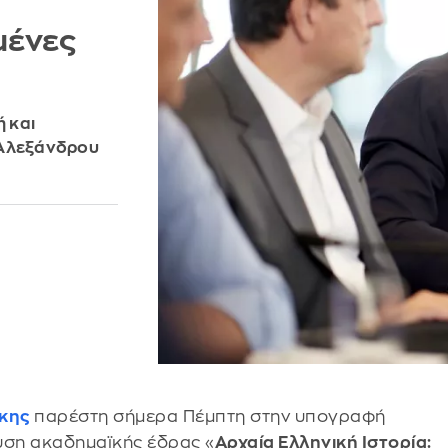
μένες
ή και
 Αλεξάνδρου
κης
παρέστη σήμερα Πέμπτη στην υπογραφή
ρυση ακαδημαϊκής έδρας «
Αρχαία Ελληνική Ιστορία: