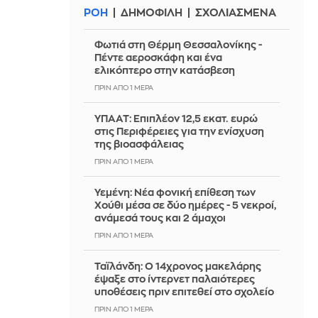
ΡΟΗ
ΔΗΜΟΦΙΛΗ
ΣΧΟΛΙΑΣΜΕΝΑ
Φωτιά στη Θέρμη Θεσσαλονίκης -
Πέντε αεροσκάφη και ένα
ελικόπτερο στην κατάσβεση
ΠΡΙΝ ΑΠΌ 1 ΜΈΡΑ
ΥΠΑΑΤ: Επιπλέον 12,5 εκατ. ευρώ
στις Περιφέρειες για την ενίσχυση
της βιοασφάλειας
ΠΡΙΝ ΑΠΌ 1 ΜΈΡΑ
Υεμένη: Νέα φονική επίθεση των
Χούθι μέσα σε δύο ημέρες - 5 νεκροί,
ανάμεσά τους και 2 άμαχοι
ΠΡΙΝ ΑΠΌ 1 ΜΈΡΑ
Ταϊλάνδη: Ο 14χρονος μακελάρης
έψαξε στο ίντερνετ παλαιότερες
υποθέσεις πριν επιτεθεί στο σχολείο
ΠΡΙΝ ΑΠΌ 1 ΜΈΡΑ