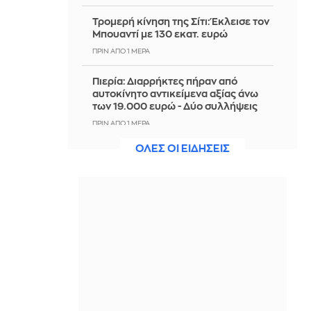
Τρομερή κίνηση της Σίτι: Έκλεισε τον
Μπουαντί με 130 εκατ. ευρώ
ΠΡΙΝ ΑΠΌ 1 ΜΈΡΑ
Πιερία: Διαρρήκτες πήραν από
αυτοκίνητο αντικείμενα αξίας άνω
των 19.000 ευρώ - Δύο συλλήψεις
ΠΡΙΝ ΑΠΌ 1 ΜΈΡΑ
ΟΛΕΣ ΟΙ ΕΙΔΗΣΕΙΣ
Φονικές πλημμύρες από τους
μουσώνες στην Ινδία: Σχεδόν 100
νεκροί - Δείτε βίντεο
ΠΡΙΝ ΑΠΌ 1 ΜΈΡΑ
Πολύ υψηλός κίνδυνος πυρκαγιάς το
Σάββατο σε Κρήτη και Βόρειο Αιγαίο
- Δείτε Χάρτη
ΠΡΙΝ ΑΠΌ 1 ΜΈΡΑ
ΥΠΠΟ: Επιχορηγήσεις 1.106.000
ευρώ για την ενίσχυση των