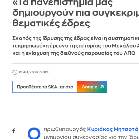
«Τα πανεπιστήμιά μας
δημιουργούν πια συγκεκρι
θεματικές έδρες
Σκοπός της ίδρυσης της έδρας είναι η συστηματικ
τεκμηριωμένη έρευνα της ιστορίας του Μεγάλου
και η ενίσχυση της διεθνούς παρουσίας του ΑΠΘ
12:40, 28.08.2025
Προσθέστε το SKAI.gr στο
Google
Ο
πρωθυπουργός
Κυριάκος Μητσοτά
μνημονίου συνεργασίας για την ίδ