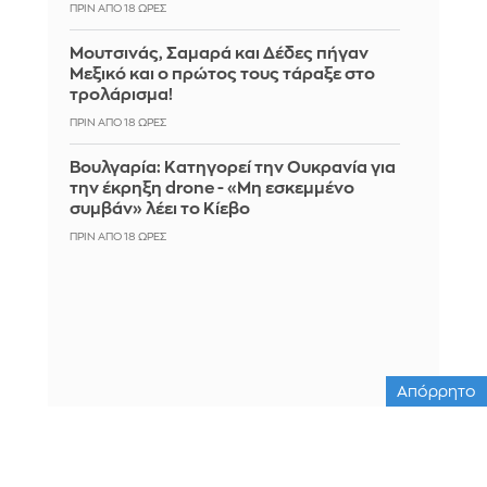
ΠΡΙΝ ΑΠΌ 18 ΏΡΕΣ
Μουτσινάς, Σαμαρά και Δέδες πήγαν
Μεξικό και ο πρώτος τους τάραξε στο
τρολάρισμα!
ΠΡΙΝ ΑΠΌ 18 ΏΡΕΣ
Βουλγαρία: Κατηγορεί την Ουκρανία για
την έκρηξη drone - «Μη εσκεμμένο
συμβάν» λέει το Κίεβο
ΠΡΙΝ ΑΠΌ 18 ΏΡΕΣ
Απόρρητο