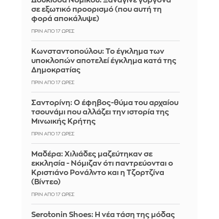
Δούκισσα Νομικού: Ξανάγινε γοργόνα
σε εξωτικό προορισμό (που αυτή τη
φορά αποκάλυψε)
ΠΡΙΝ ΑΠΌ 17 ΏΡΕΣ
Κωνσταντοπούλου: Το έγκλημα των
υποκλοπών αποτελεί έγκλημα κατά της
Δημοκρατίας
ΠΡΙΝ ΑΠΌ 17 ΏΡΕΣ
Σαντορίνη: Ο έφηβος-θύμα του αρχαίου
τσουνάμι που αλλάζει την ιστορία της
Μινωικής Κρήτης
ΠΡΙΝ ΑΠΌ 17 ΏΡΕΣ
Μαδέρα: Χιλιάδες μαζεύτηκαν σε
εκκλησία - Νόμιζαν ότι παντρεύονται ο
Κριστιάνο Ρονάλντο και η Τζορτζίνα
(Βίντεο)
ΠΡΙΝ ΑΠΌ 17 ΏΡΕΣ
Serotonin Shoes: Η νέα τάση της μόδας