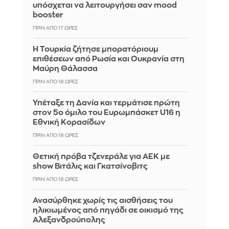
υπόσχεται να λειτουργήσει σαν mood
booster
ΠΡΙΝ ΑΠΌ 17 ΏΡΕΣ
Η Τουρκία ζήτησε μπορατόριουμ
επιθέσεων από Ρωσία και Ουκρανία στη
Μαύρη Θάλασσα
ΠΡΙΝ ΑΠΌ 18 ΏΡΕΣ
Υπέταξε τη Δανία και τερμάτισε πρώτη
στον 5ο όμιλο του Ευρωμπάσκετ U16 η
Εθνική Κορασίδων
ΠΡΙΝ ΑΠΌ 18 ΏΡΕΣ
Θετική πρόβα τζενεράλε για ΑΕΚ με
show Βιτάλις και Γκατσίνοβιτς
ΠΡΙΝ ΑΠΌ 18 ΏΡΕΣ
Ανασύρθηκε χωρίς τις αισθήσεις του
ηλικιωμένος από πηγάδι σε οικισμό της
Αλεξανδρούπολης