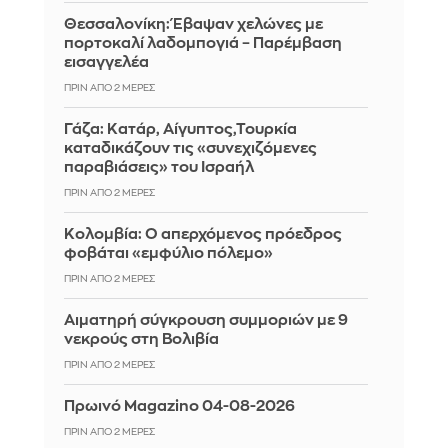
Θεσσαλονίκη: Έβαψαν χελώνες με
πορτοκαλί λαδομπογιά – Παρέμβαση
εισαγγελέα
ΠΡΙΝ ΑΠΌ 2 ΜΈΡΕΣ
Γάζα: Κατάρ, Αίγυπτος,Τουρκία
καταδικάζουν τις «συνεχιζόμενες
παραβιάσεις» του Ισραήλ
ΠΡΙΝ ΑΠΌ 2 ΜΈΡΕΣ
Κολομβία: Ο απερχόμενος πρόεδρος
φοβάται «εμφύλιο πόλεμο»
ΠΡΙΝ ΑΠΌ 2 ΜΈΡΕΣ
Αιματηρή σύγκρουση συμμοριών με 9
νεκρούς στη Βολιβία
ΠΡΙΝ ΑΠΌ 2 ΜΈΡΕΣ
Πρωινό Magazino 04-08-2026
ΠΡΙΝ ΑΠΌ 2 ΜΈΡΕΣ