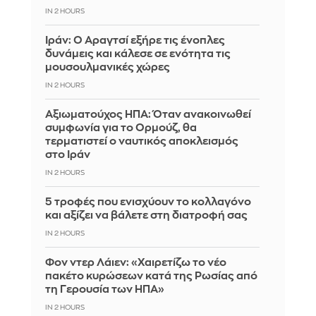
IN 2 HOURS
Ιράν: Ο Αραγτσί εξήρε τις ένοπλες
δυνάμεις και κάλεσε σε ενότητα τις
μουσουλμανικές χώρες
IN 2 HOURS
Αξιωματούχος ΗΠΑ: Όταν ανακοινωθεί
συμφωνία για το Ορμούζ, θα
τερματιστεί ο ναυτικός αποκλεισμός
στο Ιράν
IN 2 HOURS
5 τροφές που ενισχύουν το κολλαγόνο
και αξίζει να βάλετε στη διατροφή σας
IN 2 HOURS
Φον ντερ Λάιεν: «Χαιρετίζω το νέο
πακέτο κυρώσεων κατά της Ρωσίας από
τη Γερουσία των ΗΠΑ»
IN 2 HOURS