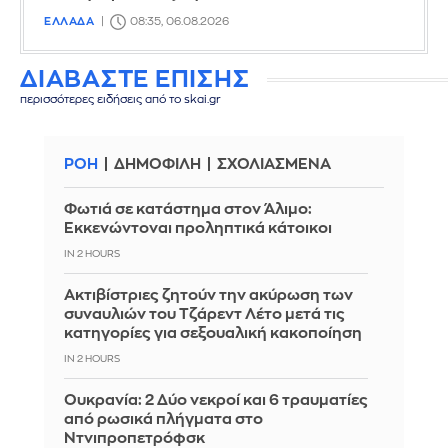
ΕΛΛΑΔΑ
08:35, 06.08.2026
ΔΙΑΒΑΣΤΕ ΕΠΙΣΗΣ
περισσότερες ειδήσεις από το skai.gr
ΡΟΗ
ΔΗΜΟΦΙΛΗ
ΣΧΟΛΙΑΣΜΕΝΑ
Φωτιά σε κατάστημα στον Άλιμο:
Εκκενώντοναι προληπτικά κάτοικοι
IN 2 HOURS
Ακτιβίστριες ζητούν την ακύρωση των
συναυλιών του Τζάρεντ Λέτο μετά τις
κατηγορίες για σεξουαλική κακοποίηση
IN 2 HOURS
Ουκρανία: 2 Δύο νεκροί και 6 τραυματίες
από ρωσικά πλήγματα στο
Ντνιπροπετρόφσκ