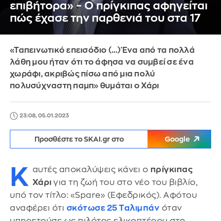
επιβήτορα» – Ο πρίγκιπας αφηγείται
πώς έχασε την παρθενιά του στα 17
«Ταπεινωτικό επεισόδιο (…) Ένα από τα πολλά
λάθη μου ήταν ότι το άφησα να συμβεί σε ένα
χωράφι, ακριβώς πίσω από μια πολύ
πολυσύχναστη παμπ» θυμάται ο Χάρι
23:08, 05.01.2023
Προσθέστε το SKAI.gr στο
Google
Κ
αυτές αποκαλύψεις κάνει ο
πρίγκιπας
Χάρι
για τη ζωή του στο νέο του βιβλίο,
υπό τον τίτλο: «Spare» (Εφεδρικός). Αφότου
αναφέρει ότι
σκότωσε 25 Ταλιμπάν
όταν
υπηρετούσε ως πιλότος ελικοπτέρου στο