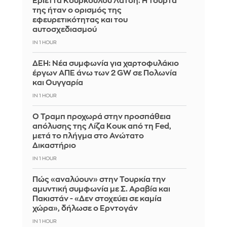
Εριέττα Κούρκουλου Λάτση: Η τούρτα
της ήταν ο ορισμός της
εφευρετικότητας και του
αυτοσχεδιασμού
IN 1 HOUR
ΔΕΗ: Νέα συμφωνία για χαρτοφυλάκιο
έργων ΑΠΕ άνω των 2 GW σε Πολωνία
και Ουγγαρία
IN 1 HOUR
Ο Τραμπ προχωρά στην προσπάθεια
απόλυσης της Λίζα Κουκ από τη Fed,
μετά το πλήγμα στο Ανώτατο
Δικαστήριο
IN 1 HOUR
Πώς «αναλύουν» στην Τουρκία την
αμυντική συμφωνία με Σ. Αραβία και
Πακιστάν - «Δεν στοχεύει σε καμία
χώρα», δήλωσε ο Ερντογάν
IN 1 HOUR