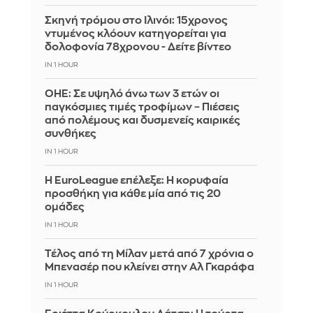
Σκηνή τρόμου στο Ιλινόι: 15χρονος
ντυμένος κλόουν κατηγορείται για
δολοφονία 78χρονου - Δείτε βίντεο
IN 1 HOUR
ΟΗΕ: Σε υψηλό άνω των 3 ετών οι
παγκόσμιες τιμές τροφίμων – Πιέσεις
από πολέμους και δυσμενείς καιρικές
συνθήκες
IN 1 HOUR
Η EuroLeague επέλεξε: Η κορυφαία
προσθήκη για κάθε μία από τις 20
ομάδες
IN 1 HOUR
Τέλος από τη Μίλαν μετά από 7 χρόνια ο
Μπενασέρ που κλείνει στην Αλ Γκαράφα
IN 1 HOUR