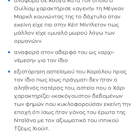
αναφορά σε καυγά κατά τον οποίο ο
Ουίλιαμ χαρακτήρισε «αγενή» τη Μέγκαν
Μαρκλ κουνώντας της το δάχτυλο όταν
εκείνη είχε πει στην Κέιτ Μίντλετον πως
μάλλον είχε «μυαλό μωρού λόγω των
ορμονών»
αναφορά στον αδερφό του ως «αρχι-
νέμεση» για τον ίδιο
εξιστόρηση αστεϊσμού του Καρόλου προς
τον ίδιο πως ίσως πράγματι δεν ήταν ο
αληθινός πατέρας του, αστείο που ο Χάρι
χαρακτηρίζει «κακόγουστο» δεδομένων
των φημών που κυκλοφορούσαν εκείνη την
εποχή ότι ίσως ήταν γόνος του έρωτα της
Νταϊάνα με τον αξιωματικό του ιππικού
Τζέιμς Χιούιτ.