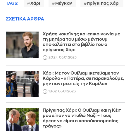
TAGS:
Χάρι
Μέγκαν
πρίγκιπας Χάρι
ΣΧΕΤΙΚΑ ΑΡΘΡΑ
Χρήση κοκαΐνης και επικοινωνία με
τη μητέρα του μέσω μέντιουμ
αποκαλύπτει στο βιβλίο του ο
πρίγκιπας Χάρι
20:24, 05.01.2023
Χάρι: Με τον Ουίλιαμ ικετεύαμε τον
Κάρολο - «Πατέρα, σε παρακαλούμε,
μην παντρευτείς την Καμίλα»
18:02, 05.01.2023
Πρίγκιπας Χάρι: Ο Ουίλιαμ και η Κέιτ
μου είπαν να ντυθώ Ναζί – Τους
άρεσε να είμαι ο «αποδιοπομπαίος
τράγος»