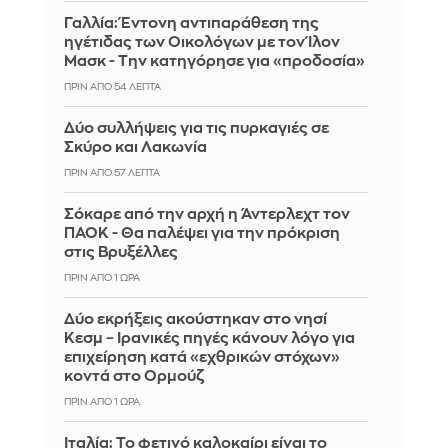
Γαλλία: Έντονη αντιπαράθεση της
ηγέτιδας των Οικολόγων με τον Ίλον
Μασκ - Την κατηγόρησε για «προδοσία»
ΠΡΙΝ ΑΠΌ 54 ΛΕΠΤΆ
Δύο συλλήψεις για τις πυρκαγιές σε
Σκύρο και Λακωνία
ΠΡΙΝ ΑΠΌ 57 ΛΕΠΤΆ
Σόκαρε από την αρχή η Άντερλεχτ τον
ΠΑΟΚ - Θα παλέψει για την πρόκριση
στις Βρυξέλλες
ΠΡΙΝ ΑΠΌ 1 ΏΡΑ
Δύο εκρήξεις ακούστηκαν στο νησί
Κεσμ – Ιρανικές πηγές κάνουν λόγο για
επιχείρηση κατά «εχθρικών στόχων»
κοντά στο Ορμούζ
ΠΡΙΝ ΑΠΌ 1 ΏΡΑ
Ιταλία: To φετινό καλοκαίρι είναι το