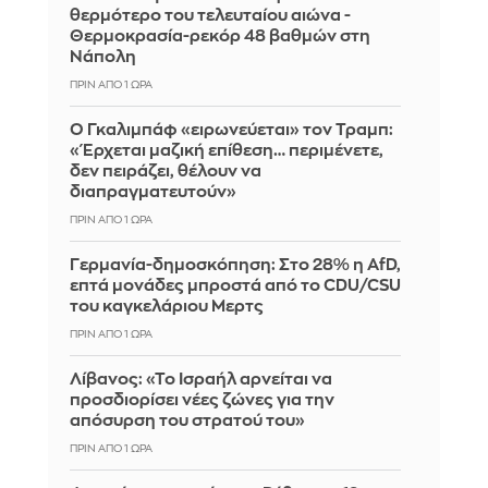
θερμότερο του τελευταίου αιώνα -
Θερμοκρασία-ρεκόρ 48 βαθμών στη
Νάπολη
ΠΡΙΝ ΑΠΌ 1 ΏΡΑ
Ο Γκαλιμπάφ «ειρωνεύεται» τον Τραμπ:
«Έρχεται μαζική επίθεση… περιμένετε,
δεν πειράζει, θέλουν να
διαπραγματευτούν»
ΠΡΙΝ ΑΠΌ 1 ΏΡΑ
Γερμανία-δημοσκόπηση: Στο 28% η AfD,
επτά μονάδες μπροστά από το CDU/CSU
του καγκελάριου Μερτς
ΠΡΙΝ ΑΠΌ 1 ΏΡΑ
Λίβανος: «Το Ισραήλ αρνείται να
προσδιορίσει νέες ζώνες για την
απόσυρση του στρατού του»
ΠΡΙΝ ΑΠΌ 1 ΏΡΑ