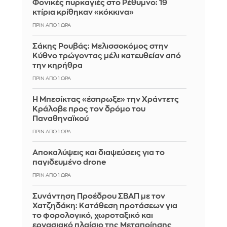
Φονικές πυρκαγιές στο Ρέθυμνο: 19
κτίρια κρίθηκαν «κόκκινα»
ΠΡΙΝ ΑΠΌ 1 ΏΡΑ
Σάκης Ρουβάς: Μελισσοκόμος στην
Κύθνο τρώγοντας μέλι κατευθείαν από
την κηρήθρα
ΠΡΙΝ ΑΠΌ 1 ΏΡΑ
Η Μπεσίκτας «έσπρωξε» την Χράντετς
Κράλοβε προς τον δρόμο του
Παναθηναϊκού
ΠΡΙΝ ΑΠΌ 1 ΏΡΑ
Αποκαλύψεις και διαψεύσεις για το
παγιδευμένο drone
ΠΡΙΝ ΑΠΌ 1 ΏΡΑ
Συνάντηση Προέδρου ΣΒΑΠ με τον
Χατζηδάκη: Κατάθεση προτάσεων για
το φορολογικό, χωροταξικό και
εργασιακό πλαίσιο της Μεταποίησης