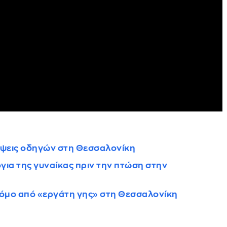
λήψεις οδηγών στη Θεσσαλονίκη
όγια της γυναίκας πριν την πτώση στην
μο από «εργάτη γης» στη Θεσσαλονίκη