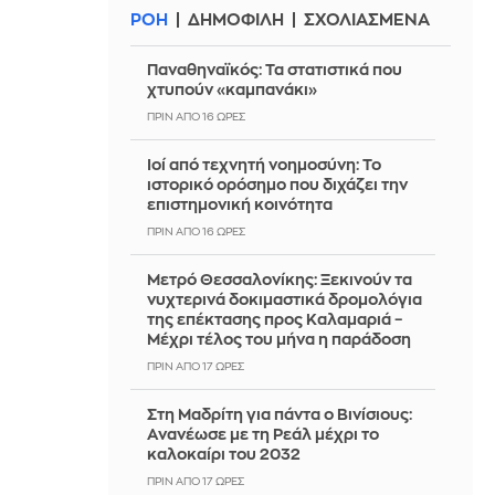
ΡΟΗ
ΔΗΜΟΦΙΛΗ
ΣΧΟΛΙΑΣΜΕΝΑ
Παναθηναϊκός: Τα στατιστικά που
χτυπούν «καμπανάκι»
ΠΡΙΝ ΑΠΌ 16 ΏΡΕΣ
Ιοί από τεχνητή νοημοσύνη: Το
ιστορικό ορόσημο που διχάζει την
επιστημονική κοινότητα
ΠΡΙΝ ΑΠΌ 16 ΏΡΕΣ
Μετρό Θεσσαλονίκης: Ξεκινούν τα
νυχτερινά δοκιμαστικά δρομολόγια
της επέκτασης προς Καλαμαριά –
Μέχρι τέλος του μήνα η παράδοση
ΠΡΙΝ ΑΠΌ 17 ΏΡΕΣ
Στη Μαδρίτη για πάντα ο Βινίσιους:
Ανανέωσε με τη Ρεάλ μέχρι το
καλοκαίρι του 2032
ΠΡΙΝ ΑΠΌ 17 ΏΡΕΣ