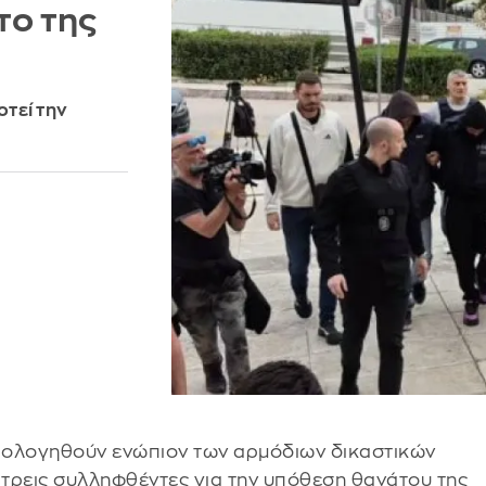
το της
τεί την
απολογηθούν ενώπιον των αρμόδιων δικαστικών
 τρεις συλληφθέντες για την υπόθεση θανάτου της