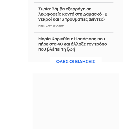
Συρία: Βόμβα εξερράγη σε
λεωφορείο κοντά στη Δαμασκό - 2
νεκροί και 13 τραυματίες (Βίντεο)
ΠΡΙΝ ΑΠΌ 17 ΏΡΕΣ
Μαρία Κορινθίου: Η απόφαση που
πήρε στα 40 και άλλαξε τον τρόπο
που βλέπει τη ζωή
ΠΡΙΝ ΑΠΌ 17 ΏΡΕΣ
ΟΛΕΣ ΟΙ ΕΙΔΗΣΕΙΣ
Παλαιστίνη: Ισραηλινοί έποικοι
επιτέθηκαν σε ένα χωριό στο νότιο
τμήμα της Δυτικής Όχθης
ΠΡΙΝ ΑΠΌ 17 ΏΡΕΣ
Χαλκιδική: Τη ζωή του έχασε
69χρονος λουόμενος στην παραλία
της Σίβηρης
ΠΡΙΝ ΑΠΌ 17 ΏΡΕΣ
Europa League: ΠΑΟΚ -Άντερλεχτ 0-