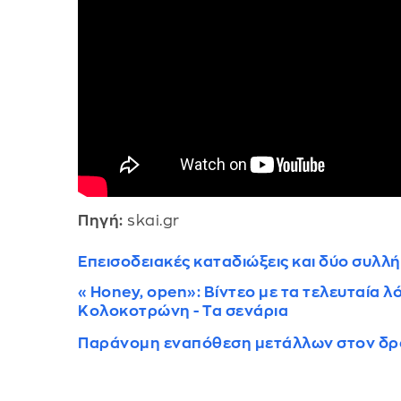
Πηγή:
skai.gr
Επεισοδειακές καταδιώξεις και δύο συλ
«Honey, open»: Βίντεο με τα τελευταία λ
Κολοκοτρώνη - Τα σενάρια
Παράνομη εναπόθεση μετάλλων στον δρό