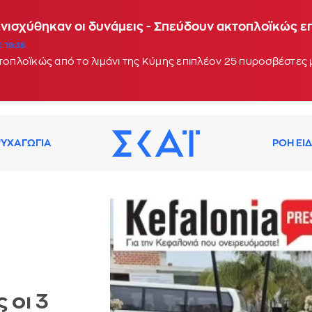
Ενισχύθηκαν οι δυνάμεις - Σπεύδουν ακτοπλοϊκώς 
: 19:38
κτοπλοϊκώς από το λιμάνι της Κύμης επιπλέον 25 πυροσβέστες
ΥΧΑΓΩΓΙΑ
ΡΟΗ ΕΙ
 οι 3