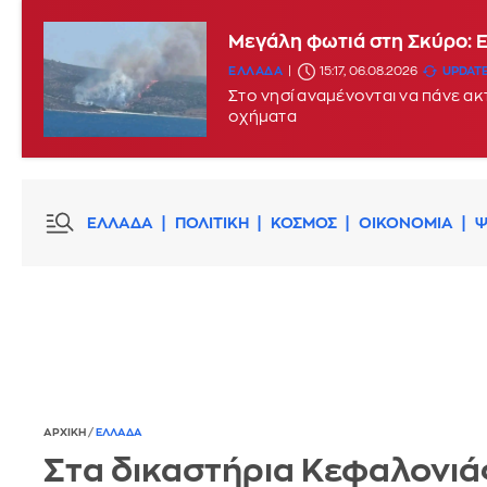
Μεγάλη φωτιά στη Σκύρο: 
ΕΛΛΑΔΑ
15:17, 06.08.2026
UPDATE
Στο νησί αναμένονται να πάνε α
οχήματα
ΕΛΛΑΔΑ
ΠΟΛΙΤΙΚΗ
ΚΟΣΜΟΣ
ΟΙΚΟΝΟΜΙΑ
Ψ
ΑΡΧΙΚΗ
/
ΕΛΛΑΔΑ
Στα δικαστήρια Κεφαλονιάς