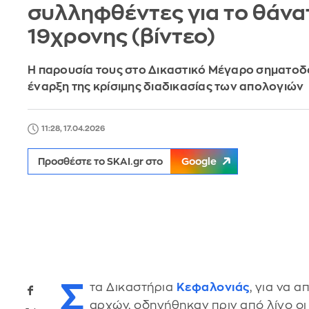
συλληφθέντες για το θάνα
19χρονης (βίντεο)
Η παρουσία τους στο Δικαστικό Μέγαρο σηματοδο
έναρξη της κρίσιμης διαδικασίας των απολογιών
11:28, 17.04.2026
Προσθέστε το SKAI.gr στο
Google
Σ
τα Δικαστήρια
Κεφαλονιάς
, για να 
αρχών, οδηγήθηκαν πριν από λίγο οι