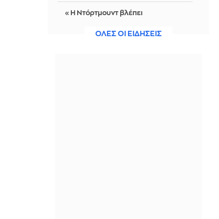
«Η Ντόρτμουντ βλέπει
Κωνσταντέλια για διάδοχο του
Αντεγέμι»
ΟΛΕΣ ΟΙ ΕΙΔΗΣΕΙΣ
IN 2 HOURS
Χωρίς ενεργό μέτωπο η φωτιά στο
Στεφάνι Κορίνθου - Αντιδήμαρχος:
Ξεκίνησε από φωτοβολταϊκά
IN 2 HOURS
Έξι φορές η ταχύτητα του ήχου: Πώς
οι βαλλιστικοί πύραυλοι της Ρωσίας
«τρυπούν» την ουκρανική αεράμυνα
IN 2 HOURS
Στη Σερβία ο Ζελένσκι – Πρώτη
επίσκεψη στη χώρα - Δείτε βίντεο
IN 2 HOURS
Τρεις συλλήψεις για εισαγωγή
κάνναβης στην Ελλάδα,