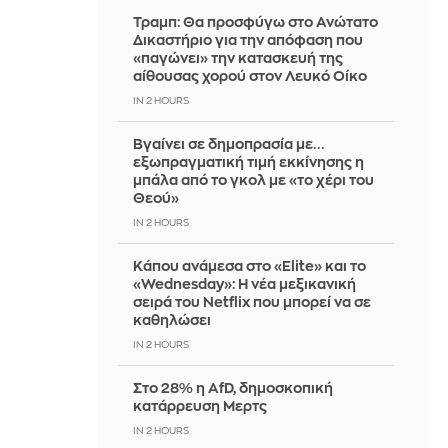
Τραμπ: Θα προσφύγω στο Ανώτατο
Δικαστήριο για την απόφαση που
«παγώνει» την κατασκευή της
αίθουσας χορού στον Λευκό Οίκο
IN 2 HOURS
Βγαίνει σε δημοπρασία με...
εξωπραγματική τιμή εκκίνησης η
μπάλα από το γκολ με «το χέρι του
Θεού»
IN 2 HOURS
Κάπου ανάμεσα στο «Elite» και το
«Wednesday»: Η νέα μεξικανική
σειρά του Netflix που μπορεί να σε
καθηλώσει
IN 2 HOURS
Στο 28% η AfD, δημοσκοπική
κατάρρευση Μερτς
IN 2 HOURS