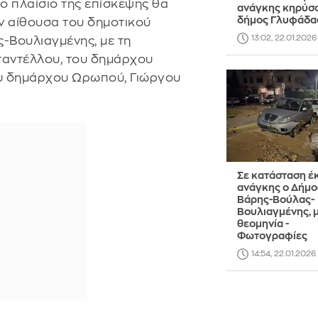
ο πλαίσιο της επίσκεψης θα
ανάγκης κηρύσσ
δήμος Γλυφάδα
ην αίθουσα του δημοτικού
13:02, 22.01.2026
-Βουλιαγμένης, με τη
ταντέλλου, του δημάρχου
ου δημάρχου Ωρωπού, Γιώργου
Σε κατάσταση έ
ανάγκης ο Δήμο
Βάρης-Βούλας-
Βουλιαγμένης, μ
θεομηνία -
Φωτογραφίες
14:54, 22.01.2026