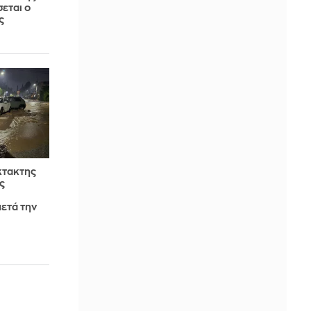
εται ο
ς
κτακτης
ς
ετά την