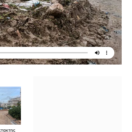
κτακτης