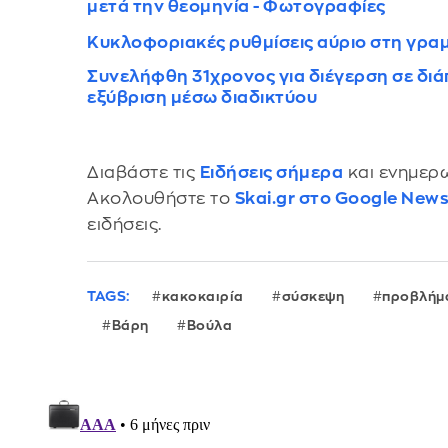
μετά την θεομηνία - Φωτογραφίες
Κυκλοφοριακές ρυθμίσεις αύριο στη γρα
Συνελήφθη 31χρονος για διέγερση σε διά
εξύβριση μέσω διαδικτύου
Διαβάστε τις
Ειδήσεις σήμερα
και ενημερω
Ακολουθήστε το
Skai.gr στο Google New
ειδήσεις.
TAGS:
κακοκαιρία
σύσκεψη
προβλήμ
Βάρη
Βούλα