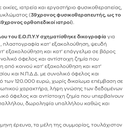
 οικίες, ιατρεία και εργαστήριο φυσικοθεραπείας,
κυκλώματος (
39χρονος φυσικοθεραπευτής, ως το
49χρονος ορθοπεδικοί ιατροί
).
λου του Ε.Ο.Π.Υ.Υ σχηματίσθηκε δικογραφία
για
, πλαστογραφία κατ’ εξακολούθηση, ψευδή
τ’ εξακολούθηση και κατ’ επάγγελμα σε βάρος
υνολικό όφελος και αντίστοιχη ζημία που
η από κοινού κατ’ εξακολούθηση και κατ’
ου και Ν.Π.Δ.Δ. με συνολικό όφελος και
σό των 120.000 ευρώ, χωρίς δικαίωμα επέμβαση σε
ωπικού χαρακτήρα, λήψη γνώσης των δεδομένων
ικό όφελος και αντίστοιχη ζημία που υπερβαίνουν
υπαλλήλου, δωροληψία υπαλλήλου καθώς και
μηνη έρευνα, τα μέλη της συμμορίας, τουλάχιστον