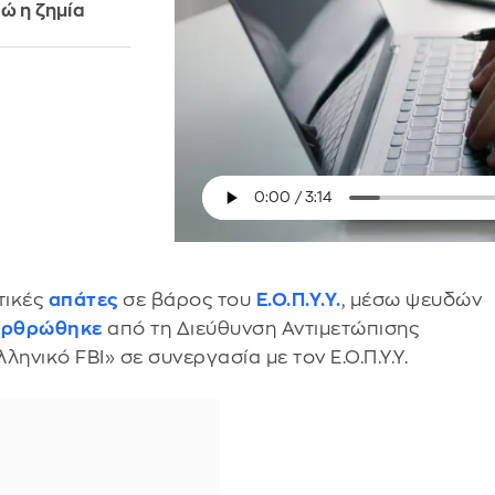
ώ η ζημία
τικές
απάτες
σε βάρος του
Ε.Ο.Π.Υ.Υ.
, μέσω ψευδών
αρθρώθηκε
από τη Διεύθυνση Αντιμετώπισης
νικό FBI» σε συνεργασία με τον Ε.Ο.Π.Υ.Υ.