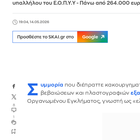
υπαλλήλου του Ε.Ο.Π.Υ.Υ - Πάνω από 264.000 ευρ
19:04, 14.05.2026
Προσθέστε το SKAI.gr στο
Google
Σ
υμμορία
που διέπραττε κακουργημα
βεβαιώσεων και πλαστογραφιών
εξ
Οργανωμένου Εγκλήματος, γνωστή ως «ελλη
8
1