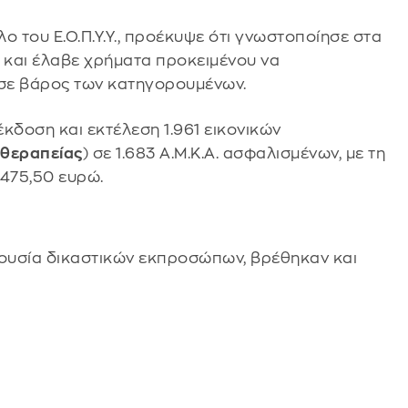
ο του Ε.Ο.Π.Υ.Υ., προέκυψε ότι γνωστοποίησε στα
 και έλαβε χρήματα προκειμένου να
 σε βάρος των κατηγορουμένων.
έκδοση και εκτέλεση 1.961 εικονικών
οθεραπείας
) σε 1.683 Α.Μ.Κ.Α. ασφαλισμένων, με τη
.475,50 ευρώ.
ουσία δικαστικών εκπροσώπων, βρέθηκαν και