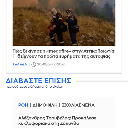
Πώς ξεκίνησε η «megafire» στην Αττικοβοιωτία:
Τι δείχνουν τα πρώτα ευρήματα της αυτοψίας
ΕΛΛΑΔΑ
20:49, 04.08.2026
ΔΙΑΒΑΣΤΕ ΕΠΙΣΗΣ
περισσότερες ειδήσεις από το skai.gr
ΡΟΗ
ΔΗΜΟΦΙΛΗ
ΣΧΟΛΙΑΣΜΕΝΑ
Αλέξανδρος Τσουβέλας: Προκάλεσε...
κυκλοφοριακό στη Ζάκυνθο