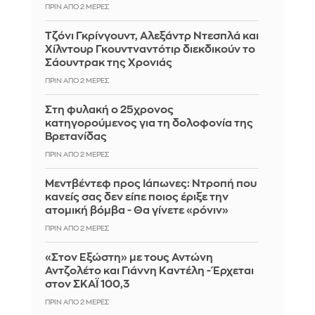
ΠΡΙΝ ΑΠΌ 2 ΜΈΡΕΣ
Τζόνι Γκρίνγουντ, Αλεξάντρ Ντεσπλά και
Χίλντουρ Γκουντναντότιρ διεκδικούν το
Σάουντρακ της Χρονιάς
ΠΡΙΝ ΑΠΌ 2 ΜΈΡΕΣ
Στη φυλακή ο 25χρονος
κατηγορούμενος για τη δολοφονία της
Βρετανίδας
ΠΡΙΝ ΑΠΌ 2 ΜΈΡΕΣ
Μεντβέντεφ προς Ιάπωνες: Ντροπή που
κανείς σας δεν είπε ποιος έριξε την
ατομική βόμβα - Θα γίνετε «ρόνιν»
ΠΡΙΝ ΑΠΌ 2 ΜΈΡΕΣ
«Στον Εξώστη» με τους Αντώνη
Αντζολέτο και Γιάννη Καντέλη - Έρχεται
στον ΣΚΑΪ 100,3
ΠΡΙΝ ΑΠΌ 2 ΜΈΡΕΣ