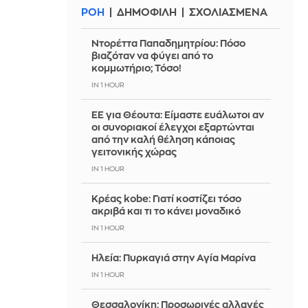
ΡΟΗ
ΔΗΜΟΦΙΛΗ
ΣΧΟΛΙΑΣΜΕΝΑ
Ντορέττα Παπαδημητρίου: Πόσο
βιαζόταν να φύγει από το
κομμωτήριο; Τόσο!
IN 1 HOUR
ΕΕ για Θέουτα: Είμαστε ευάλωτοι αν
οι συνοριακοί έλεγχοι εξαρτώνται
από την καλή θέληση κάποιας
γειτονικής χώρας
IN 1 HOUR
Κρέας kobe: Γιατί κοστίζει τόσο
ακριβά και τι το κάνει μοναδικό
IN 1 HOUR
Ηλεία: Πυρκαγιά στην Αγία Μαρίνα
IN 1 HOUR
Θεσσαλονίκη: Προσωρινές αλλαγές