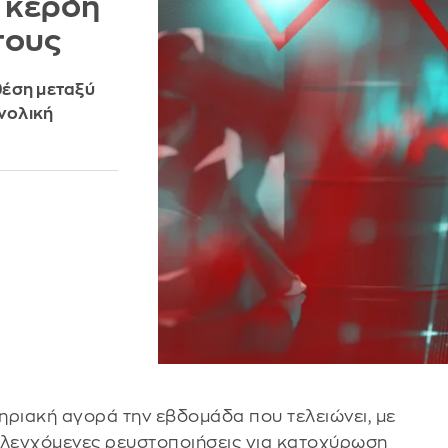
 κέρδη
τους
 θέση μεταξύ
νολική
ηριακή αγορά την εβδομάδα που τελειώνει, με
ελεγχόμενες ρευστοποιήσεις για κατοχύρωση