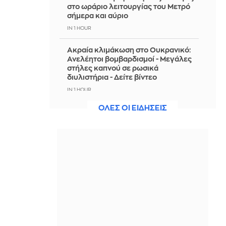
στο ωράριο λειτουργίας του Μετρό
σήμερα και αύριο
IN 1 HOUR
Ακραία κλιμάκωση στο Ουκρανικό:
Ανελέητοι βομβαρδισμοί - Μεγάλες
στήλες καπνού σε ρωσικά
διυλιστήρια - Δείτε βίντεο
IN 1 HOUR
ΟΛΕΣ ΟΙ ΕΙΔΗΣΕΙΣ
Χαλκιδική: Πυρκαγιά σε χαμηλή
βλάστηση στο Πόρτο Καρράς
IN 1 HOUR
Συνεχίζεται η μάχη με τις φλόγες σε
Αλβανία και Σερβία - Δείτε βίντεο
IN 1 HOUR
Οριοθετήθηκε η φωτιά στο Αγρίνιο -
Υπό μερικό έλεγχο η φωτιά στην
Καλαμάτα