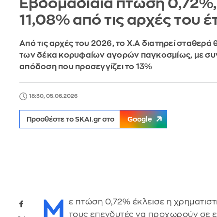
Εβδομαδιαία πτώση 0,72%,
11,08% από τις αρχές του έ
Από τις αρχές του 2026, το Χ.Α διατηρεί σταθερά
των δέκα κορυφαίων αγορών παγκοσμίως, με συ
απόδοση που προσεγγίζει το 13%
18:30, 05.06.2026
Προσθέστε το SKAI.gr στο
Google
Μ
ε πτώση 0,72% έκλεισε η χρηματιστ
τους επενδυτές να προχωρούν σε 