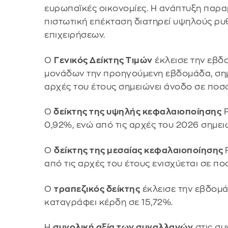
ευρωπαϊκές οικονομίες. Η ανάπτυξη παραμέ
πιστωτική επέκταση διατηρεί υψηλούς ρ
επιχειρήσεων.
O
Γενικός Δείκτης Τιμών
έκλεισε την εβδο
μονάδων την προηγούμενη εβδομάδα, σημ
αρχές του έτους σημειώνει άνοδο σε ποσ
Ο
δείκτης της υψηλής κεφαλαιοποίησης
F
0,92%, ενώ από τις αρχές του 2026 σημει
Ο
δείκτης της μεσαίας κεφαλαιοποίησης
από τις αρχές του έτους ενισχύεται σε π
Ο
τραπεζικός δείκτης
έκλεισε την εβδομά
καταγράφει κέρδη σε 15,72%.
Η
συνολική αξία των συναλλαγών
στις συ