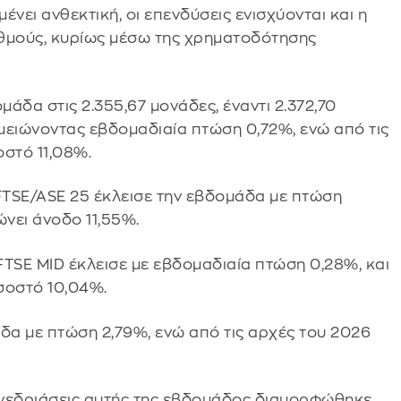
νει ανθεκτική, οι επενδύσεις ενισχύονται και η
υθμούς, κυρίως μέσω της χρηματοδότησης
μάδα στις 2.355,67 μονάδες, έναντι 2.372,70
ειώνοντας εβδομαδιαία πτώση 0,72%, ενώ από τις
οστό 11,08%.
TSE/ASE 25 έκλεισε την εβδομάδα με πτώση
ώνει άνοδο 11,55%.
FTSE MID έκλεισε με εβδομαδιαία πτώση 0,28%, και
οσοστό 10,04%.
δα με πτώση 2,79%, ενώ από τις αρχές του 2026
νεδριάσεις αυτής της εβδομάδος διαμορφώθηκε