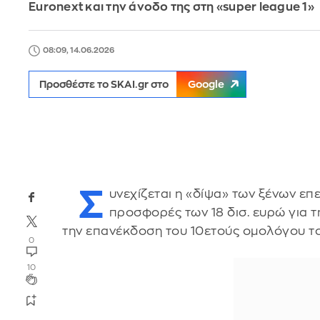
Euronext και την άνοδο της στη «super league 1»
08:09, 14.06.2026
Προσθέστε το SKAI.gr στο
Google
Σ
υνεχίζεται η «δίψα» των ξένων επε
προσφορές των 18 δισ. ευρώ για τ
την επανέκδοση του 10ετούς ομολόγου το
0
10