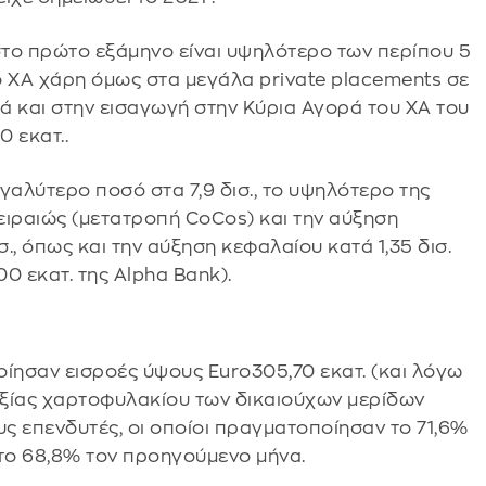
το πρώτο εξάμηνο είναι υψηλότερο των περίπου 5
ο ΧΑ χάρη όμως στα μεγάλα private placements σε
λλά και στην εισαγωγή στην Κύρια Αγορά του ΧΑ του
 εκατ..
αλύτερο ποσό στα 7,9 δισ., το υψηλότερο της
 Πειραιώς (μετατροπή CoCos) και την αύξηση
σ., όπως και την αύξηση κεφαλαίου κατά 1,35 δισ.
00 εκατ. της Alpha Bank).
ίησαν εισροές ύψους Euro305,70 εκατ. (και λόγω
ς αξίας χαρτοφυλακίου των δικαιούχων μερίδων
ς επενδυτές, οι οποίοι πραγματοποίησαν το 71,6%
το 68,8% τον προηγούμενο μήνα.