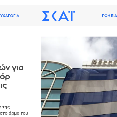
ΥΧΑΓΩΓΙΑ
ΡΟΗ ΕΙ
ών για
κόρ
ις
ο της
 στο άρμα του