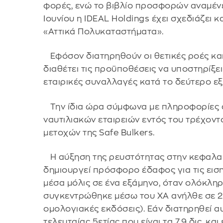
φορές, ενώ το βιβλίο προσφορών αναμένετα
Ιουνίου η IDEAL Holdings έχει σχεδιάζει κ
«Αττικά Πολυκαταστήματα».
Εφόσον διατηρηθούν οι θετικές ροές και
διαθέτει τις προϋποθέσεις να υποστηρίξε
εταιρικές συναλλαγές κατά το δεύτερο εξ
Την ίδια ώρα σύμφωνα με πληροφορίες αν
ναυτιλιακών εταιρειών εντός του τρέχοντ
μετοχών της Safe Bulkers.
Η αύξηση της ρευστότητας στην κεφαλαια
δημιουργεί πρόσφορο έδαφος για τις εισ
μέσα μόλις σε ένα εξάμηνο, όταν ολόκλη
συγκεντρώθηκε μέσω του ΧΑ ανήλθε σε 2,5
ομολογιακές εκδόσεις). Εάν διατηρηθεί α
τελευταίας 5ετίας που είναι τα 7,9 δις. και