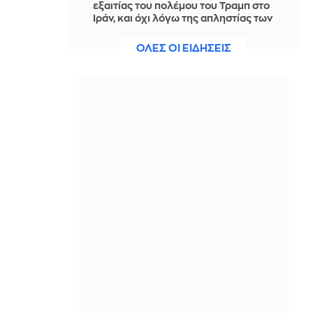
εξαιτίας του πολέμου του Τραμπ στο
Ιράν, και όχι λόγω της απληστίας των
πετρελαϊκών εταιρειών
ΟΛΕΣ ΟΙ ΕΙΔΗΣΕΙΣ
ΠΡΙΝ ΑΠΌ 1 ΜΈΡΑ
Η SpaceX θα κατασκευάσει
σταθμούς παραγωγής ηλεκτρικής
ενέργειας για να τροφοδοτεί
εργοστάσιο μικροτσίπ στο Τέξας
ΠΡΙΝ ΑΠΌ 1 ΜΈΡΑ
Αθηνά Ροδίτου - Ελένη Σακκά: Η
μεταμεσονύκτια μάχη τους με μια
κατσαρίδα ήταν απλώς... επική!
ΠΡΙΝ ΑΠΌ 1 ΜΈΡΑ
Ο Τραμπ σκοπεύει να απαγορεύσει
τη χορήγηση υπηκοότητας στα
παιδιά αλλοδαπών που πηγαίνουν
στις ΗΠΑ για «τουρισμό τοκετού»
ΠΡΙΝ ΑΠΌ 1 ΜΈΡΑ