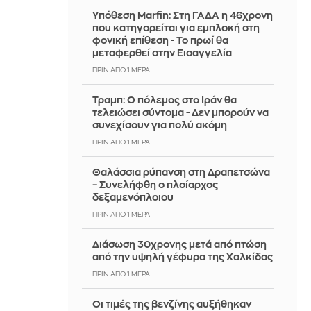
Υπόθεση Marfin: Στη ΓΑΔΑ η 46χρονη
που κατηγορείται για εμπλοκή στη
φονική επίθεση - Το πρωί θα
μεταφερθεί στην Εισαγγελία
ΠΡΙΝ ΑΠΌ 1 ΜΈΡΑ
Τραμπ: Ο πόλεμος στο Ιράν θα
τελειώσει σύντομα - Δεν μπορούν να
συνεχίσουν για πολύ ακόμη
ΠΡΙΝ ΑΠΌ 1 ΜΈΡΑ
Θαλάσσια ρύπανση στη Δραπετσώνα
– Συνελήφθη ο πλοίαρχος
δεξαμενόπλοιου
ΠΡΙΝ ΑΠΌ 1 ΜΈΡΑ
Διάσωση 30χρονης μετά από πτώση
από την υψηλή γέφυρα της Χαλκίδας
ΠΡΙΝ ΑΠΌ 1 ΜΈΡΑ
Οι τιμές της βενζίνης αυξήθηκαν