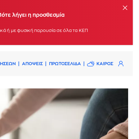
Πότε λήγει η προσθεσμία
Οι αιτήσεις μπορούν να υποβληθούν σταδιακά, με βάση το τελευταίο ψηφίο του ΑΦΜ, ηλεκτρονικά ή με φυσική παρουσία σε όλα τα ΚΕΠ
ΔΗΣΕΩΝ
ΑΠΟΨΕΙΣ
ΠΡΩΤΟΣΕΛΙΔΑ
ΚΑΙΡΟΣ