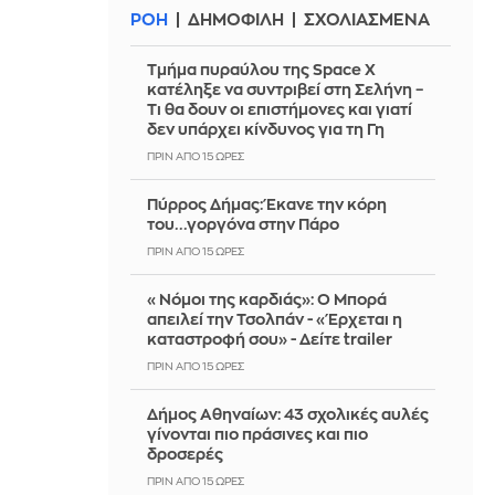
ΡΟΗ
ΔΗΜΟΦΙΛΗ
ΣΧΟΛΙΑΣΜΕΝΑ
Τμήμα πυραύλου της Space X
κατέληξε να συντριβεί στη Σελήνη –
Τι θα δουν οι επιστήμονες και γιατί
δεν υπάρχει κίνδυνος για τη Γη
ΠΡΙΝ ΑΠΌ 15 ΏΡΕΣ
Πύρρος Δήμας: Έκανε την κόρη
του...γοργόνα στην Πάρο
ΠΡΙΝ ΑΠΌ 15 ΏΡΕΣ
«Νόμοι της καρδιάς»: Ο Μπορά
απειλεί την Τσολπάν - «Έρχεται η
καταστροφή σου» - Δείτε trailer
ΠΡΙΝ ΑΠΌ 15 ΏΡΕΣ
Δήμος Αθηναίων: 43 σχολικές αυλές
γίνονται πιο πράσινες και πιο
δροσερές
ΠΡΙΝ ΑΠΌ 15 ΏΡΕΣ