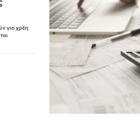
ς
ών για χρέη
ται