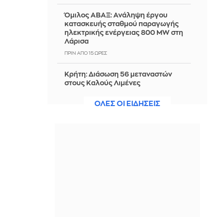
Όμιλος ΑΒΑΞ: Ανάληψη έργου
κατασκευής σταθμού παραγωγής
ηλεκτρικής ενέργειας 800 ΜW στη
Λάρισα
ΠΡΙΝ ΑΠΌ 15 ΏΡΕΣ
Κρήτη: Διάσωση 56 μεταναστών
στους Καλούς Λιμένες
ΠΡΙΝ ΑΠΌ 15 ΏΡΕΣ
ΟΛΕΣ ΟΙ ΕΙΔΗΣΕΙΣ
Electronic Arts: Ο κολοσσός των
παιχνιδιών στα χέρια του Κούσνερ
και Σαουδαράβων για $55 δισ.
ΠΡΙΝ ΑΠΌ 15 ΏΡΕΣ
Στον ανακριτή ο 26χρονος Αφγανός
για τη δολοφονία της Βρετανίδας
στην Κυψέλη - Βίντεο
ΠΡΙΝ ΑΠΌ 15 ΏΡΕΣ
Φιλιππίνες: Ισχυρός σεισμός 6,3