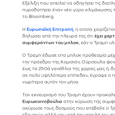
Εξέλιξη που απειλεί να οδηγήσει τις διατ
πυροδοτήσει έναν νέο γύρο κλιμάκωσης 
το Bloomberg.
Η
Ευρωπαϊκή Επιτροπή
, η οποία χειρίζετ
δηλώσει από την πλευρά της ότι
έχει χαρτ
συμφερόντων του μπλοκ
, εάν ο Τραμπ υ
Ο Τραμπ έδωσε στο μπλοκ προθεσμία μέχρι
την πρόεδρο της Κομισιόν, Ούρσουλα φο
έως τα 250ά γενέθλια της χώρας μας ή, 
σε πολύ υψηλότερα επίπεδα», έγραψε ο 
νωρίτερα αυτόν τον μήνα.
Τον εκνευρισμό του Τραμπ έχουν προκαλ
Ευρωκοινοβούλιο
στην κύρωση της συμφω
ακύρωσε τους δασμούς που επέβαλε ο Τρ
εξουσιών, αλλά και μετά την απειλή του τ