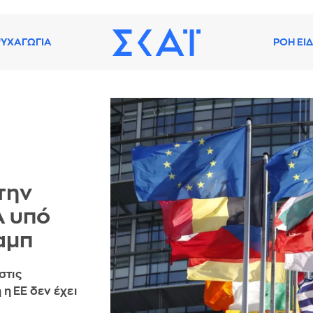
ΥΧΑΓΩΓΙΑ
ΡΟΗ ΕΙ
την
Α υπό
αμπ
στις
η ΕΕ δεν έχει