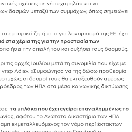
λαντικές σχέσεις σε νέο «χαμηλό» και να
των δασμών μεταξύ των συμμάχων, όπως σημειώνει
αι τα εμπορικά ζητήματα για λογαριασμό της ΕΕ, έχει
ιά στα χέρια της για την προστασία των
λοποιήσει την απειλή του και αυξήσει τους δασμούς.
 τις αρχές Ιουλίου μετά τη συνομιλία που είχε με
ν ντερ Λάιεν. «Συμφώνησα να της δώσω προθεσμία
δυστυχώς, οι δασμοί τους θα εκτοξευθούν αμέσως
πρόεδρος των ΗΠΑ στα μέσα κοινωνικής δικτύωσης
έσει
τα μπλόκα που έχει εγείρει επανειλημμένως το
νίας, αφότου το Ανώτατο Δικαστήριο των ΗΠΑ
αμπ εκμεταλλευόμενος τον νόμο περί έκτακτων
ελευταίου να προσαρτήσει τη Γροιλανδία,