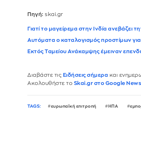
Πηγή:
skai.gr
Γιατί το μαγείρεμα στην Ινδία ανεβάζει τ
Αυτόματα ο καταλογισμός προστίμων γι
Εκτός Ταμείου Ανάκαμψης έμειναν επενδυ
Διαβάστε τις
Ειδήσεις σήμερα
και ενημερω
Ακολουθήστε το
Skai.gr στο Google New
TAGS:
ευρωπαϊκή επιτροπή
ΗΠΑ
εμπο