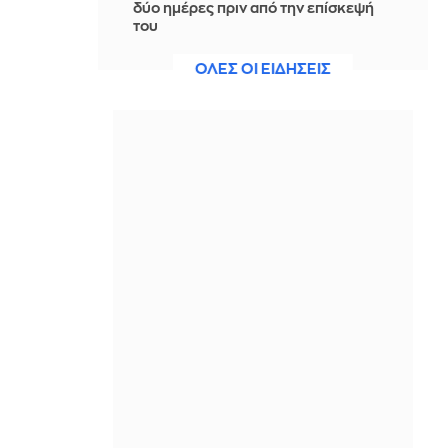
δύο ημέρες πριν από την επίσκεψή
του
ΠΡΙΝ ΑΠΌ 1 ΜΈΡΑ
ΟΛΕΣ ΟΙ ΕΙΔΗΣΕΙΣ
Κέρδη $93 δισ. για τις 8 πετρελαϊκές
ελέω πολέμου και κλιματικής κρίσης
- Έβγαζαν $700.000 το λεπτό
ΠΡΙΝ ΑΠΌ 1 ΜΈΡΑ
Δυτική Αττική: Περιπολίες στα
καμένα για τον κίνδυνο
αναζωπυρώσεων - Εικόνες
καταστροφής
ΠΡΙΝ ΑΠΌ 1 ΜΈΡΑ
Η σκυτάλη στην επόμενη μέρα και
την καταγραφή ζημιών
ΠΡΙΝ ΑΠΌ 1 ΜΈΡΑ
Ελένη Φουρέιρα: Το καλοκαίρι της
ως τώρα είχε πολύ Ερμή, πολλή
αγάπη και ένα φουσκωτό στην πισίνα