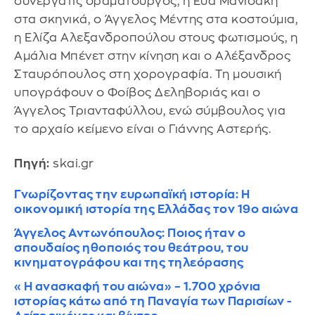
συνεργάτις δραματουργός, η Εύα Μανιδάκη
στα σκηνικά, ο Άγγελος Μέντης στα κοστούμια,
η Ελίζα Αλεξανδροπούλου στους φωτισμούς, η
Αμάλια Μπένετ στην κίνηση και ο Αλέξανδρος
Σταυρόπουλος στη χορογραφία. Τη μουσική
υπογράφουν ο Φοίβος Δεληβοριάς και ο
Άγγελος Τριανταφύλλου, ενώ σύμβουλος για
το αρχαίο κείμενο είναι ο Γιάννης Αστερής.
Πηγή:
skai.gr
Γνωρίζοντας την ευρωπαϊκή ιστορία: H
οικονομική ιστορία της Ελλάδας τον 19ο αιώνα
Άγγελος Αντωνόπουλος: Ποιος ήταν ο
σπουδαίος ηθοποιός του θεάτρου, του
κινηματογράφου και της τηλεόρασης
«Η ανασκαφή του αιώνα» – 1.700 χρόνια
ιστορίας κάτω από τη Παναγία των Παρισίων -