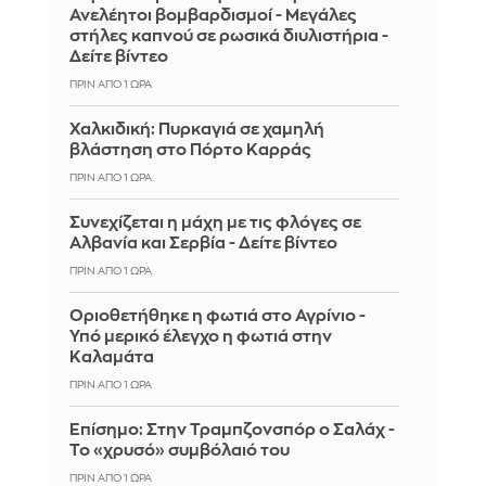
Ανελέητοι βομβαρδισμοί - Μεγάλες
στήλες καπνού σε ρωσικά διυλιστήρια -
Δείτε βίντεο
ΠΡΙΝ ΑΠΌ 1 ΏΡΑ
Χαλκιδική: Πυρκαγιά σε χαμηλή
βλάστηση στο Πόρτο Καρράς
ΠΡΙΝ ΑΠΌ 1 ΏΡΑ
Συνεχίζεται η μάχη με τις φλόγες σε
Αλβανία και Σερβία - Δείτε βίντεο
ΠΡΙΝ ΑΠΌ 1 ΏΡΑ
Οριοθετήθηκε η φωτιά στο Αγρίνιο -
Υπό μερικό έλεγχο η φωτιά στην
Καλαμάτα
ΠΡΙΝ ΑΠΌ 1 ΏΡΑ
Επίσημο: Στην Τραμπζονσπόρ ο Σαλάχ -
Το «χρυσό» συμβόλαιό του
ΠΡΙΝ ΑΠΌ 1 ΏΡΑ