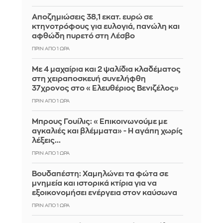
Αποζημιώσεις 38,1 εκατ. ευρώ σε
κτηνοτρόφους για ευλογιά, πανώλη και
αφθώδη πυρετό στη Λέσβο
ΠΡΙΝ ΑΠΌ 1 ΏΡΑ
Με 4 μαχαίρια και 2 ψαλίδια κλαδέματος
στη χειραποσκευή συνελήφθη
37χρονος στο «Ελευθέριος Βενιζέλος»
ΠΡΙΝ ΑΠΌ 1 ΏΡΑ
Μπρους Γουίλις: «Επικοινωνούμε με
αγκαλιές και βλέμματα» - Η αγάπη χωρίς
λέξεις...
ΠΡΙΝ ΑΠΌ 1 ΏΡΑ
Βουδαπέστη: Χαμηλώνει τα φώτα σε
μνημεία και ιστορικά κτίρια για να
εξοικονομήσει ενέργεια στον καύσωνα
ΠΡΙΝ ΑΠΌ 1 ΏΡΑ