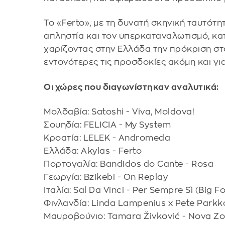
Το «Ferto», με τη δυνατή σκηνική ταυτότη
απληστία και τον υπερκαταναλωτισμό, κατ
χαρίζοντας στην Ελλάδα την πρόκριση στ
εντονότερες τις προσδοκίες ακόμη και για
Oι χώρες που διαγωνίστηκαν αναλυτικά:
Μολδαβία: Satoshi - Viva, Moldova!
Σουηδία: FELICIA - My System
Κροατία: LELEK - Andromeda
Ελλάδα: Akylas - Ferto
Πορτογαλία: Bandidos do Cante - Rosa
Γεωργία: Bzikebi - On Replay
Ιταλία: Sal Da Vinci - Per Sempre Sì (Big 
Φινλανδία: Linda Lampenius x Pete Parkko
Μαυροβούνιο: Tamara Živković - Nova Z