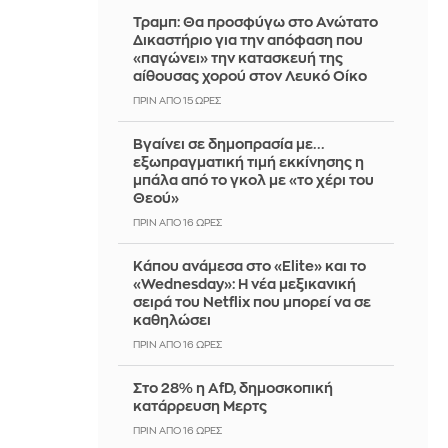
Τραμπ: Θα προσφύγω στο Ανώτατο
Δικαστήριο για την απόφαση που
«παγώνει» την κατασκευή της
αίθουσας χορού στον Λευκό Οίκο
ΠΡΙΝ ΑΠΌ 15 ΏΡΕΣ
Βγαίνει σε δημοπρασία με...
εξωπραγματική τιμή εκκίνησης η
μπάλα από το γκολ με «το χέρι του
Θεού»
ΠΡΙΝ ΑΠΌ 16 ΏΡΕΣ
Κάπου ανάμεσα στο «Elite» και το
«Wednesday»: Η νέα μεξικανική
σειρά του Netflix που μπορεί να σε
καθηλώσει
ΠΡΙΝ ΑΠΌ 16 ΏΡΕΣ
Στο 28% η AfD, δημοσκοπική
κατάρρευση Μερτς
ΠΡΙΝ ΑΠΌ 16 ΏΡΕΣ