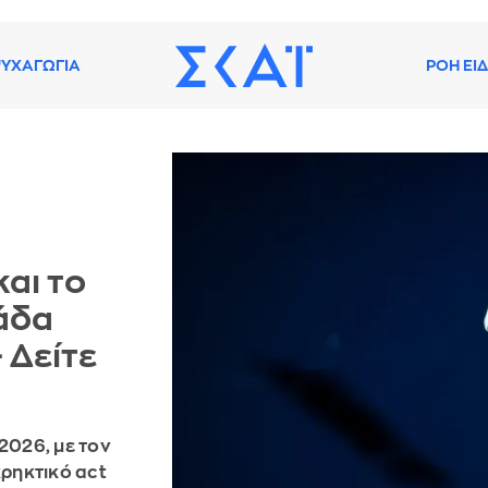
ΥΧΑΓΩΓΙΑ
ΡΟΗ ΕΙ
και το
λάδα
 Δείτε
2026, με τον
κρηκτικό act