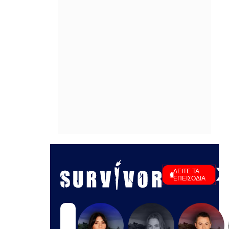
αεροπορικώς - Κατασχέθηκαν 18,6
κιλά SKUNK
ΠΡΙΝ ΑΠΌ 16 ΏΡΕΣ
Προπονητής Σπαρτάκ: «Για αυτό ο
Λιβάι παραχωρήθηκε δανεικός στον
Παναθηναϊκό»
ΠΡΙΝ ΑΠΌ 16 ΏΡΕΣ
Υβόννη Μπόσνιακ: Το νέο μέλος στην
οικογένειά της έχει 4 πόδια και είναι
ό,τι πιο αγαπησιάρικο
ΠΡΙΝ ΑΠΌ 16 ΏΡΕΣ
Καλαφάτης στον ΣΚΑΪ: «Έχουμε
δημιουργήσει 20.000 νέες θέσεις
εργασίας υψηλής εξειδίκευσης τα
τελευταία 7 χρόνια»
ΠΡΙΝ ΑΠΌ 16 ΏΡΕΣ
Ευθείες «βολές» Αυγερινού και
συνεργατών κατά Γρατσία και