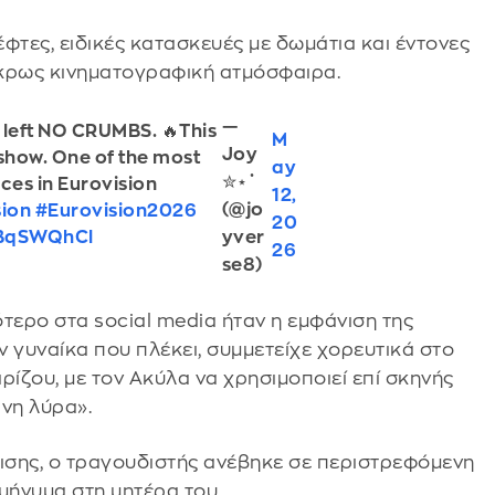
φτες, ειδικές κατασκευές με δωμάτια και έντονες
άκρως κινηματογραφική ατμόσφαιρα.
—
 left NO CRUMBS. 🔥This
M
Joy
 show. One of the most
ay
✮⋆˙
ces in Eurovision
12,
(@jo
sion
#Eurovision2026
20
HBqSWQhCl
yver
26
se8)
τερο στα social media ήταν η εμφάνιση της
 γυναίκα που πλέκει, συμμετείχε χορευτικά στο
ρίζου, με τον Ακύλα να χρησιμοποιεί επί σκηνής
νη λύρα».
νισης, ο τραγουδιστής ανέβηκε σε περιστρεφόμενη
μήνυμα στη μητέρα του.