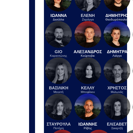
κόμματος Καρυστιανού
ΠΡΙΝ ΑΠΌ 17 ΏΡΕΣ
Λίμνες Μεταλλείων: Πώς ένα
«σεληνιακό» τοπίο της Βόρειας
Εύβοιας έγινε οικοσύστημα- Δείτε
φωτογραφίες
ΠΡΙΝ ΑΠΌ 17 ΏΡΕΣ