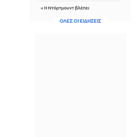
«Η Ντόρτμουντ βλέπει
Κωνσταντέλια για διάδοχο του
Αντεγέμι»
ΟΛΕΣ ΟΙ ΕΙΔΗΣΕΙΣ
ΠΡΙΝ ΑΠΌ 16 ΏΡΕΣ
Χωρίς ενεργό μέτωπο η φωτιά στο
Στεφάνι Κορίνθου - Αντιδήμαρχος:
Ξεκίνησε από φωτοβολταϊκά
ΠΡΙΝ ΑΠΌ 16 ΏΡΕΣ
Έξι φορές η ταχύτητα του ήχου: Πώς
οι βαλλιστικοί πύραυλοι της Ρωσίας
«τρυπούν» την ουκρανική αεράμυνα
ΠΡΙΝ ΑΠΌ 16 ΏΡΕΣ
Στη Σερβία ο Ζελένσκι – Πρώτη
επίσκεψη στη χώρα - Δείτε βίντεο
ΠΡΙΝ ΑΠΌ 16 ΏΡΕΣ
Τρεις συλλήψεις για εισαγωγή
κάνναβης στην Ελλάδα,