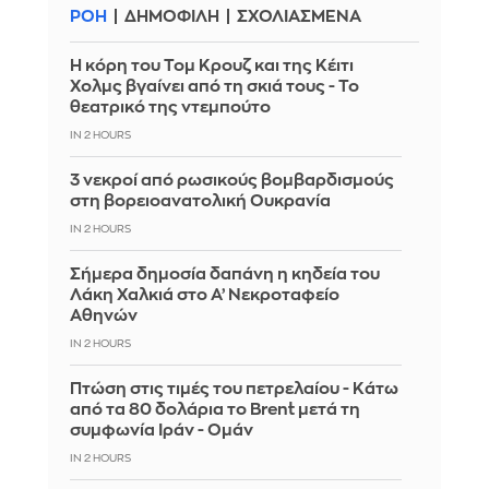
ΡΟΗ
ΔΗΜΟΦΙΛΗ
ΣΧΟΛΙΑΣΜΕΝΑ
Η κόρη του Τομ Κρουζ και της Κέιτι
Χολμς βγαίνει από τη σκιά τους - Το
θεατρικό της ντεμπούτο
IN 2 HOURS
3 νεκροί από ρωσικούς βομβαρδισμούς
στη βορειοανατολική Ουκρανία
IN 2 HOURS
Σήμερα δημοσία δαπάνη η κηδεία του
Λάκη Χαλκιά στο Α’ Νεκροταφείο
Αθηνών
IN 2 HOURS
Πτώση στις τιμές του πετρελαίου - Κάτω
από τα 80 δολάρια το Brent μετά τη
συμφωνία Ιράν - Ομάν
IN 2 HOURS