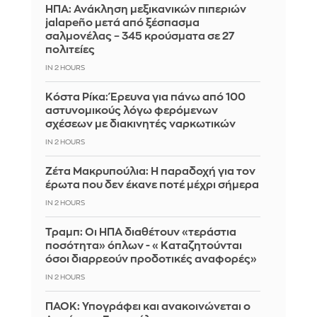
ΗΠΑ: Ανάκληση μεξικανικών πιπεριών
jalapeño μετά από ξέσπασμα
σαλμονέλας – 345 κρούσματα σε 27
πολιτείες
IN 2 HOURS
Κόστα Ρίκα: Έρευνα για πάνω από 100
αστυνομικούς λόγω φερόμενων
σχέσεων με διακινητές ναρκωτικών
IN 2 HOURS
Ζέτα Μακρυπούλια: Η παραδοχή για τον
έρωτα που δεν έκανε ποτέ μέχρι σήμερα
IN 2 HOURS
Τραμπ: Οι ΗΠΑ διαθέτουν «τεράστια
ποσότητα» όπλων - «Καταζητούνται
όσοι διαρρεούν προδοτικές αναφορές»
IN 2 HOURS
ΠΑΟΚ: Υπογράφει και ανακοινώνεται ο