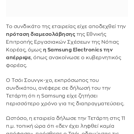
Το συνδικάτο της εταιρείας είχε αποδεχθεί την
πρόταση διαμεσολάβησης
της Εθνικής
Επιτροπής Εργασιακών Σχέσεων της Νότιας
Κορέας, όμως
η Samsung Electronics την
απέρριψε
, όπως ανακοίνωσε ο κυβερνητικός
φορέας.
Ο Τσόι Σουνγκ-χο, εκπρόσωπος του
συνδικάτου, ανέφερε σε δήλωσή του την
Τετάρτη ότι η Samsung είχε ζητήσει
περισσότερο χρόνο για τις διαπραγματεύσεις.
Ωστόσο, η εταιρεία δήλωσε την Τετάρτη στις 11
π.μ. τοπική ώρα ότι «δεν έχει ληφθεί καμία
απόφαση», πρόσθεσε ο Τσόι, οδηγώντας τις