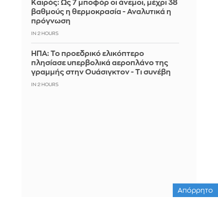
Καιρός: Ως 7 μποφόρ οι άνεμοι, μέχρι 38
βαθμούς η θερμοκρασία - Αναλυτικά η
πρόγνωση
IN 2 HOURS
ΗΠΑ: Το προεδρικό ελικόπτερο
πλησίασε υπερβολικά αεροπλάνο της
γραμμής στην Ουάσιγκτον - Τι συνέβη
IN 2 HOURS
Απόρρητο