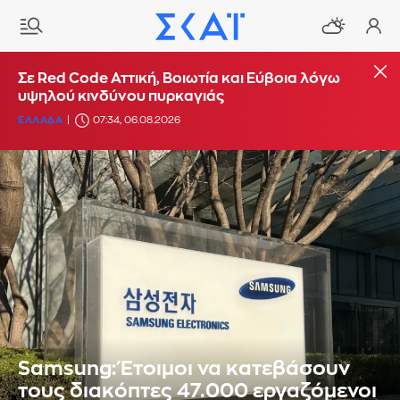
Σε Red Code Αττική, Βοιωτία και Εύβοια λόγω
υψηλού κινδύνου πυρκαγιάς
ΕΛΛΑΔΑ
07:34, 06.08.2026
Samsung: Έτοιμοι να κατεβάσουν
τους διακόπτες 47.000 εργαζόμενοι