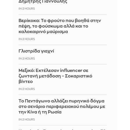
Δημήτρης Γιαννούλης
IN 2 HOURS
Βερίκοκα: Το φρούτο που βοηθά στην
πέψη, το φούσκωμα αλλά και το
καλοκαιρινό μαύρισμα
IN 2 HOURS
Γλιστρίδα γιαχνί
IN 2 HOURS
Μεξικό: Εκτέλεσαν influencer σε
ζωντανή μετάδοση – Σοκαριστικό
βίντεο
IN 2 HOURS
Το Πεντάγωνο αλλάζει πυρηνικό δόγμα
στο σενάριο περιφερειακού πολέμου με
την Κίνα ή τη Ρωσία
IN 2 HOURS