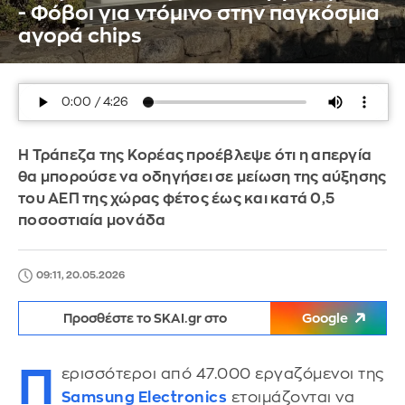
- Φόβοι για ντόμινο στην παγκόσμια
αγορά chips
Η Τράπεζα της Κορέας προέβλεψε ότι η απεργία
θα μπορούσε να οδηγήσει σε μείωση της αύξησης
του ΑΕΠ της χώρας φέτος έως και κατά 0,5
ποσοστιαία μονάδα
09:11, 20.05.2026
Προσθέστε το SKAI.gr στο
Google
Π
ερισσότεροι από 47.000 εργαζόμενοι της
Samsung Electronics
ετοιμάζονται να