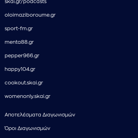
skai.gr/podcasts
oloimaziboroume.gr
sport-fm.gr
menta88.gr
pepper966.gr
happy104.gr
cookout.skai.gr
womenonly.skai.gr
Αποτελέσματα Διαγωνισμών
Όροι Διαγωνισμών