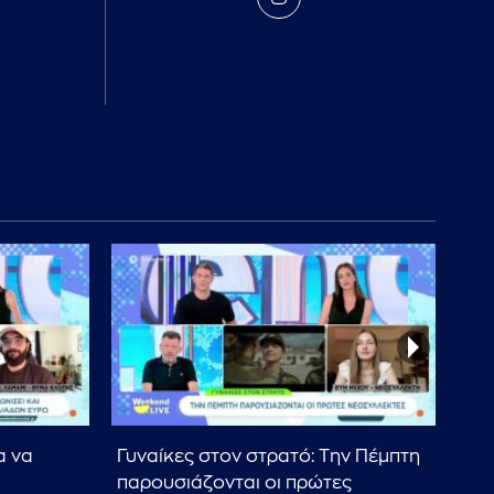
α να
Γυναίκες στον στρατό: Την Πέμπτη
Η γ
παρουσιάζονται οι πρώτες
είν