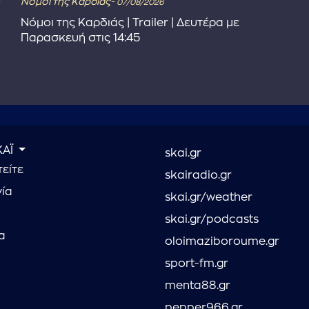
Νόμοι της Καρδιάς-
07/08/2026
Νόμοι της Καρδιάς | Trailer | Δευτέρα με
Παρασκευή στις 14:45
ΚΑΪ
skai.gr
είτε
skairadio.gr
νία
skai.gr/weather
skai.gr/podcasts
α
oloimaziboroume.gr
sport-fm.gr
menta88.gr
pepper966.gr