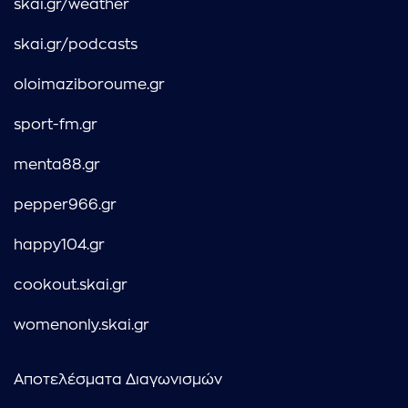
skai.gr/weather
skai.gr/podcasts
oloimaziboroume.gr
sport-fm.gr
menta88.gr
pepper966.gr
happy104.gr
cookout.skai.gr
womenonly.skai.gr
Αποτελέσματα Διαγωνισμών