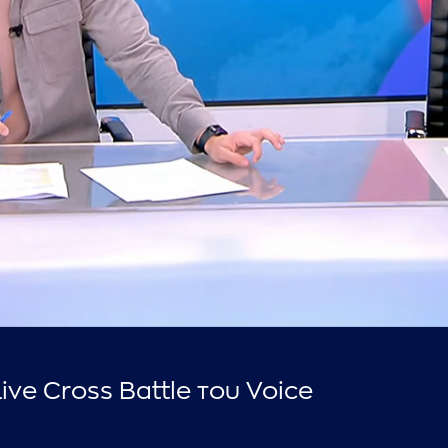
...πληκτρολογήστε κείμενο προς αναζήτηση
ive Cross Battle του Voice