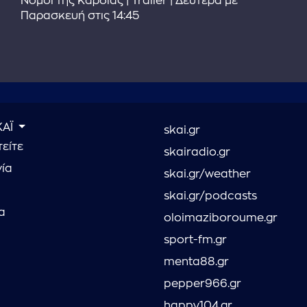
Νόμοι της Καρδιάς | Trailer | Δευτέρα με
Παρασκευή στις 14:45
ΚΑΪ
skai.gr
είτε
skairadio.gr
νία
skai.gr/weather
skai.gr/podcasts
α
oloimaziboroume.gr
sport-fm.gr
menta88.gr
pepper966.gr
happy104.gr