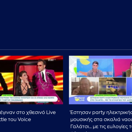
έγιναν στο χθεσινό Live
Έστησαν party ηλεκτρική
tle του Voice
μουσικής στα σκαλιά ναο
Γαλάτσι... με τις ευλογίες