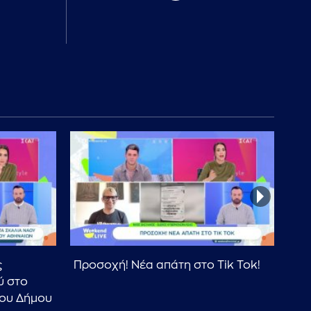
ς
Προσοχή! Νέα απάτη στο Tik Tok!
Βασ
ύ στο
συν
 του Δήμου
τα 