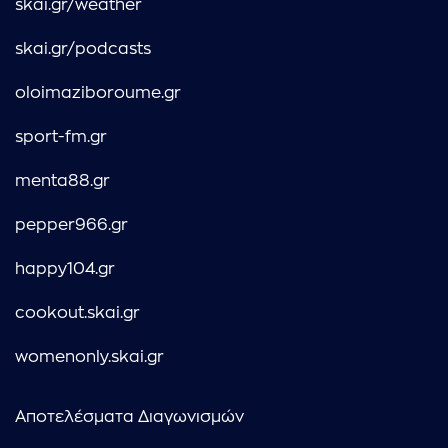
skai.gr/weather
skai.gr/podcasts
oloimaziboroume.gr
sport-fm.gr
menta88.gr
pepper966.gr
happy104.gr
cookout.skai.gr
womenonly.skai.gr
Αποτελέσματα Διαγωνισμών