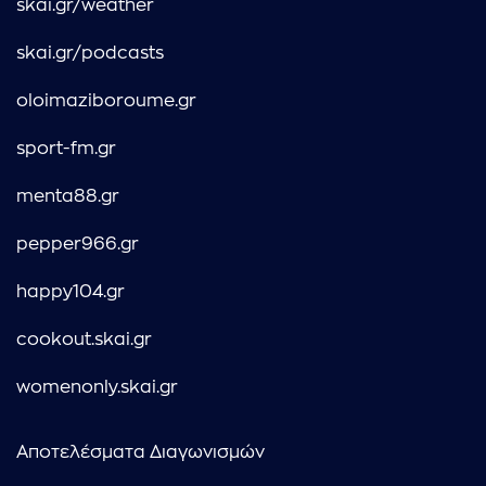
skai.gr/weather
skai.gr/podcasts
oloimaziboroume.gr
sport-fm.gr
menta88.gr
pepper966.gr
happy104.gr
cookout.skai.gr
womenonly.skai.gr
Αποτελέσματα Διαγωνισμών