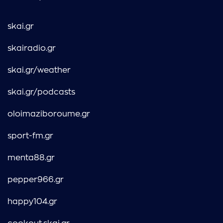
skai.gr
skairadio.gr
skai.gr/weather
skai.gr/podcasts
oloimaziboroume.gr
sport-fm.gr
menta88.gr
pepper966.gr
happy104.gr