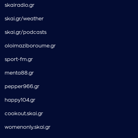
skairadio.gr
skai.gr/weather
skai.gr/podcasts
oloimaziboroume.gr
sport-fm.gr
menta88.gr
pepper966.gr
happy104.gr
cookout.skai.gr
womenonly.skai.gr