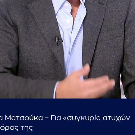
...πληκτρολογήστε κείμενο προς αναζήτηση
 Ματσούκα – Για «συγκυρία ατυχών
γόρος της