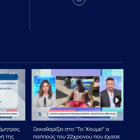
ήμητρας
Ξεκαθαρίζει στο "Το 'Χουμε!" ο
Αλλ
ή της
παππούς του 22χρονου που έχασε
αν