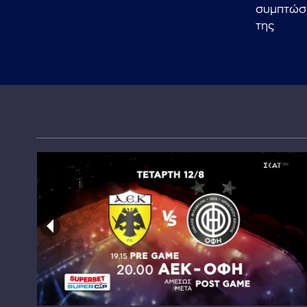
μη
συμπτώσε
της