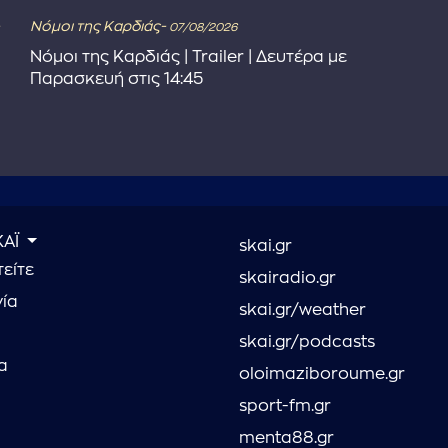
Νόμοι της Καρδιάς-
07/08/2026
Νόμοι της Καρδιάς | Trailer | Δευτέρα με
Παρασκευή στις 14:45
ΚΑΪ
skai.gr
είτε
skairadio.gr
νία
skai.gr/weather
skai.gr/podcasts
α
oloimaziboroume.gr
sport-fm.gr
menta88.gr