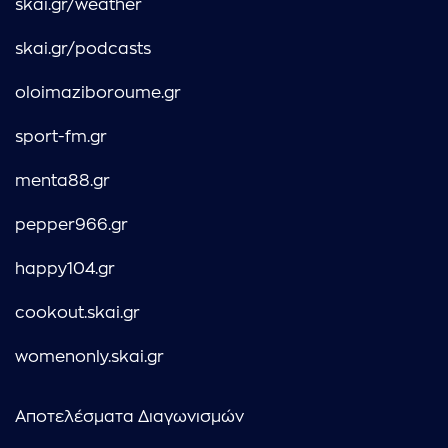
skai.gr/weather
skai.gr/podcasts
oloimaziboroume.gr
sport-fm.gr
menta88.gr
pepper966.gr
happy104.gr
cookout.skai.gr
womenonly.skai.gr
Αποτελέσματα Διαγωνισμών