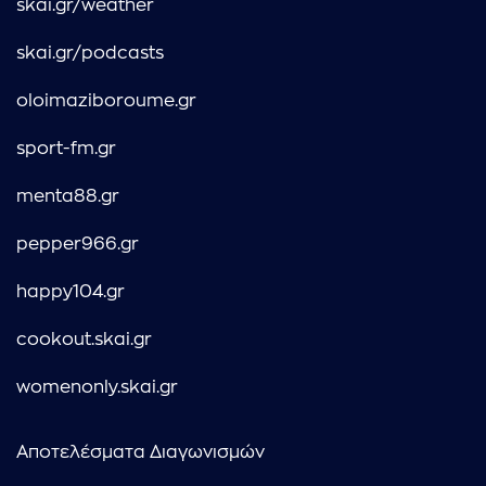
skai.gr/weather
skai.gr/podcasts
oloimaziboroume.gr
sport-fm.gr
menta88.gr
pepper966.gr
happy104.gr
cookout.skai.gr
womenonly.skai.gr
Αποτελέσματα Διαγωνισμών