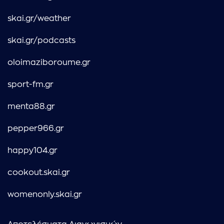
skai.gr/weather
skai.gr/podcasts
oloimaziboroume.gr
sport-fm.gr
menta88.gr
pepper966.gr
happy104.gr
cookout.skai.gr
womenonly.skai.gr