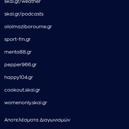
skai.gr/weather
skai.gr/podcasts
oloimaziboroume.gr
sport-fm.gr
menta88.gr
pepper966.gr
happy104.gr
cookout.skai.gr
womenonly.skai.gr
Αποτελέσματα Διαγωνισμών