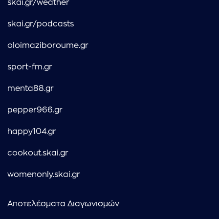
skai.gr/weather
skai.gr/podcasts
oloimaziboroume.gr
sport-fm.gr
menta88.gr
pepper966.gr
happy104.gr
cookout.skai.gr
womenonly.skai.gr
Αποτελέσματα Διαγωνισμών